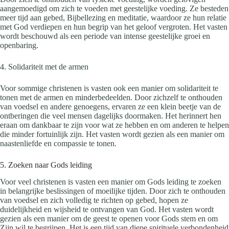
aangemoedigd om zich te voeden met geestelijke voeding. Ze besteden
meer tijd aan gebed, Bijbellezing en meditatie, waardoor ze hun relatie
met God verdiepen en hun begrip van het geloof vergroten. Het vasten
wordt beschouwd als een periode van intense geestelijke groei en
openbaring.
4. Solidariteit met de armen
Voor sommige christenen is vasten ook een manier om solidariteit te
tonen met de armen en minderbedeelden. Door zichzelf te onthouden
van voedsel en andere genoegens, ervaren ze een klein beetje van de
ontberingen die veel mensen dagelijks doormaken. Het herinnert hen
eraan om dankbaar te zijn voor wat ze hebben en om anderen te helpen
die minder fortuinlijk zijn. Het vasten wordt gezien als een manier om
naastenliefde en compassie te tonen.
5. Zoeken naar Gods leiding
Voor veel christenen is vasten een manier om Gods leiding te zoeken
in belangrijke beslissingen of moeilijke tijden. Door zich te onthouden
van voedsel en zich volledig te richten op gebed, hopen ze
duidelijkheid en wijsheid te ontvangen van God. Het vasten wordt
gezien als een manier om de geest te openen voor Gods stem en om
Zijn wil te begrijpen. Het is een tijd van diepe spirituele verbondenheid