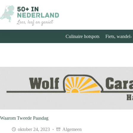
Ga
naar
de
inhoud
Culinaire hotspots
Fiets, wandel-
Waarom Tweede Paasdag
oktober 24, 2023
Algemeen