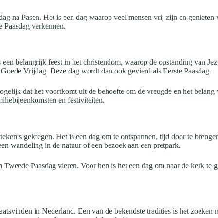
dag na Pasen. Het is een dag waarop veel mensen vrij zijn en genieten
de Paasdag verkennen.
is een belangrijk feest in het christendom, waarop de opstanding van Je
 Goede Vrijdag. Deze dag wordt dan ook gevierd als Eerste Paasdag.
gelijk dat het voortkomt uit de behoefte om de vreugde en het belang 
miliebijeenkomsten en festiviteiten.
kenis gekregen. Het is een dag om te ontspannen, tijd door te brengen 
een wandeling in de natuur of een bezoek aan een pretpark.
n Tweede Paasdag vieren. Voor hen is het een dag om naar de kerk te gaa
plaatsvinden in Nederland. Een van de bekendste tradities is het zoeken