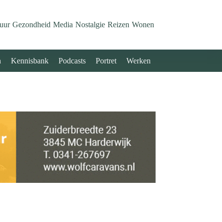
uur
Gezondheid
Media
Nostalgie
Reizen
Wonen
n
Kennisbank
Podcasts
Portret
Werken