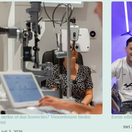
sterkte of dun hoornvlies? Voorzetlenzen bieden
Eerste edit
mst
mei 
juli 3, 2026