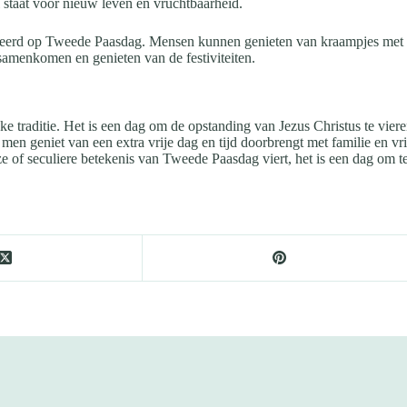
ool staat voor nieuw leven en vruchtbaarheid.
erd op Tweede Paasdag. Mensen kunnen genieten van kraampjes met ete
samenkomen en genieten van de festiviteiten.
jke traditie. Het is een dag om de opstanding van Jezus Christus te vier
n geniet van een extra vrije dag en tijd doorbrengt met familie en vrien
e of seculiere betekenis van Tweede Paasdag viert, het is een dag om te