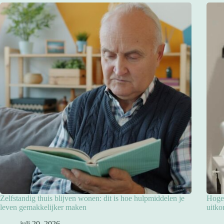
Zelfstandig thuis blijven wonen: dit is hoe hulpmiddelen je
Hoge 
leven gemakkelijker maken
uitko
juli 20, 2026