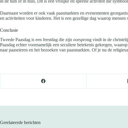
in de tuin of in huis. Dit is een vrolijke en speelse activiteit die symb
Daarnaast worden er ook vaak paasmarkten en evenementen georganise
en activiteiten voor kinderen. Het is een gezellige dag waarop mensen 
Conclusie
Tweede Paasdag is een feestdag die zijn oorsprong vindt in de christeli
Paasdag echter voornamelijk een seculiere betekenis gekregen, waarop me
naar paaseieren en het bezoeken van paasmarkten. Of je nu de religieuz
Gerelateerde berichten