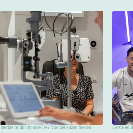
sterkte of dun hoornvlies? Voorzetlenzen bieden
Eerste edit
mst