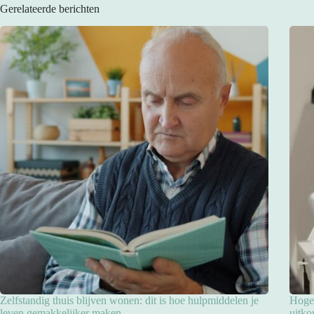
Gerelateerde berichten
Zelfstandig thuis blijven wonen: dit is hoe hulpmiddelen je
Hoge 
leven gemakkelijker maken
uitko