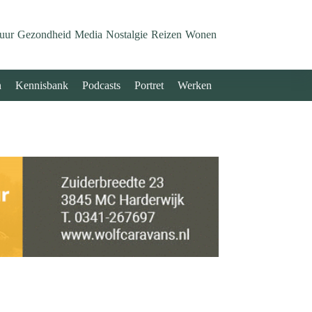
uur
Gezondheid
Media
Nostalgie
Reizen
Wonen
n
Kennisbank
Podcasts
Portret
Werken