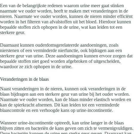
Een van de belangrijkste redenen waarom urine meer gaat stinken
naarmate we ouder worden, heeft te maken met veranderingen in de
nieren. Naarmate we ouder worden, kunnen de nieren minder efficiënt
worden in het filteren van afvalstoffen uit het bloed. Hierdoor kunnen
bepaalde stoffen zich ophopen in de urine, wat kan leiden tot een
sterkere geur.
Daarnaast kunnen ouderdomsgerelateerde aandoeningen, zoals
nierstenen of een verminderde nierfunctie, ook bijdragen aan een
sterkere geur van urine. Deze aandoeningen kunnen ervoor zorgen dat
bepaalde stoffen niet goed worden afgebroken of uitgescheiden,
waardoor ze zich ophopen in de urine.
Veranderingen in de blaas
Naast veranderingen in de nieren, kunnen ook veranderingen in de
blaas bijdragen aan een sterkere geur van urine bij het ouder worden.
Naarmate we ouder worden, kan de blaas minder elastisch worden en
kan de spierkracht afnemen. Dit kan leiden tot een verminderde
blaascontrole en een verhoogde kans op urine-incontinentie.
Wanneer urine-incontinentie optreedt, kan urine langer in de blaas
blijven zitten en bacteriën de kans geven om zich te vermenigvuldigen.
Deze bacteriën kunnen de urine een sterke geur geven. Daarnaast kan