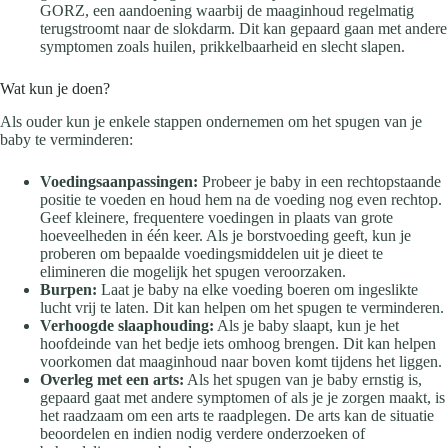
GORZ, een aandoening waarbij de maaginhoud regelmatig
terugstroomt naar de slokdarm. Dit kan gepaard gaan met andere
symptomen zoals huilen, prikkelbaarheid en slecht slapen.
Wat kun je doen?
Als ouder kun je enkele stappen ondernemen om het spugen van je
baby te verminderen:
Voedingsaanpassingen:
Probeer je baby in een rechtopstaande
positie te voeden en houd hem na de voeding nog even rechtop.
Geef kleinere, frequentere voedingen in plaats van grote
hoeveelheden in één keer. Als je borstvoeding geeft, kun je
proberen om bepaalde voedingsmiddelen uit je dieet te
elimineren die mogelijk het spugen veroorzaken.
Burpen:
Laat je baby na elke voeding boeren om ingeslikte
lucht vrij te laten. Dit kan helpen om het spugen te verminderen.
Verhoogde slaaphouding:
Als je baby slaapt, kun je het
hoofdeinde van het bedje iets omhoog brengen. Dit kan helpen
voorkomen dat maaginhoud naar boven komt tijdens het liggen.
Overleg met een arts:
Als het spugen van je baby ernstig is,
gepaard gaat met andere symptomen of als je je zorgen maakt, is
het raadzaam om een arts te raadplegen. De arts kan de situatie
beoordelen en indien nodig verdere onderzoeken of