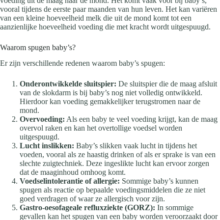
voeding uit de maag naar de mond. Het komt vaak voor bij baby’s,
vooral tijdens de eerste paar maanden van hun leven. Het kan variëren
van een kleine hoeveelheid melk die uit de mond komt tot een
aanzienlijke hoeveelheid voeding die met kracht wordt uitgespuugd.
Waarom spugen baby’s?
Er zijn verschillende redenen waarom baby’s spugen:
Onderontwikkelde sluitspier:
De sluitspier die de maag afsluit
van de slokdarm is bij baby’s nog niet volledig ontwikkeld.
Hierdoor kan voeding gemakkelijker terugstromen naar de
mond.
Overvoeding:
Als een baby te veel voeding krijgt, kan de maag
overvol raken en kan het overtollige voedsel worden
uitgespuugd.
Lucht inslikken:
Baby’s slikken vaak lucht in tijdens het
voeden, vooral als ze haastig drinken of als er sprake is van een
slechte zuigtechniek. Deze ingeslikte lucht kan ervoor zorgen
dat de maaginhoud omhoog komt.
Voedselintolerantie of allergie:
Sommige baby’s kunnen
spugen als reactie op bepaalde voedingsmiddelen die ze niet
goed verdragen of waar ze allergisch voor zijn.
Gastro-oesofageale refluxziekte (GORZ):
In sommige
gevallen kan het spugen van een baby worden veroorzaakt door