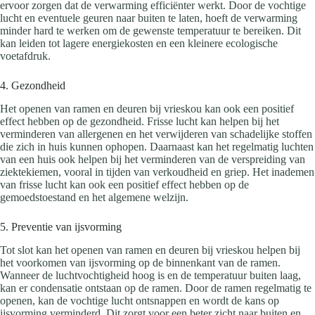
ervoor zorgen dat de verwarming efficiënter werkt. Door de vochtige
lucht en eventuele geuren naar buiten te laten, hoeft de verwarming
minder hard te werken om de gewenste temperatuur te bereiken. Dit
kan leiden tot lagere energiekosten en een kleinere ecologische
voetafdruk.
4. Gezondheid
Het openen van ramen en deuren bij vrieskou kan ook een positief
effect hebben op de gezondheid. Frisse lucht kan helpen bij het
verminderen van allergenen en het verwijderen van schadelijke stoffen
die zich in huis kunnen ophopen. Daarnaast kan het regelmatig luchten
van een huis ook helpen bij het verminderen van de verspreiding van
ziektekiemen, vooral in tijden van verkoudheid en griep. Het inademen
van frisse lucht kan ook een positief effect hebben op de
gemoedstoestand en het algemene welzijn.
5. Preventie van ijsvorming
Tot slot kan het openen van ramen en deuren bij vrieskou helpen bij
het voorkomen van ijsvorming op de binnenkant van de ramen.
Wanneer de luchtvochtigheid hoog is en de temperatuur buiten laag,
kan er condensatie ontstaan op de ramen. Door de ramen regelmatig te
openen, kan de vochtige lucht ontsnappen en wordt de kans op
ijsvorming verminderd. Dit zorgt voor een beter zicht naar buiten en