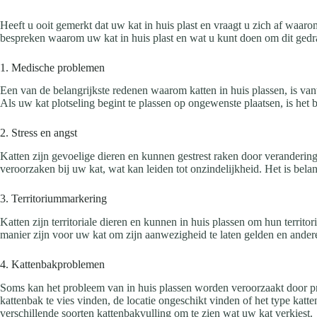
Heeft u ooit gemerkt dat uw kat in huis plast en vraagt u zich af waa
bespreken waarom uw kat in huis plast en wat u kunt doen om dit ged
1. Medische problemen
Een van de belangrijkste redenen waarom katten in huis plassen, is va
Als uw kat plotseling begint te plassen op ongewenste plaatsen, is het 
2. Stress en angst
Katten zijn gevoelige dieren en kunnen gestrest raken door veranderin
veroorzaken bij uw kat, wat kan leiden tot onzindelijkheid. Het is bela
3. Territoriummarkering
Katten zijn territoriale dieren en kunnen in huis plassen om hun territ
manier zijn voor uw kat om zijn aanwezigheid te laten gelden en andere k
4. Kattenbakproblemen
Soms kan het probleem van in huis plassen worden veroorzaakt door pr
kattenbak te vies vinden, de locatie ongeschikt vinden of het type katt
verschillende soorten kattenbakvulling om te zien wat uw kat verkiest.