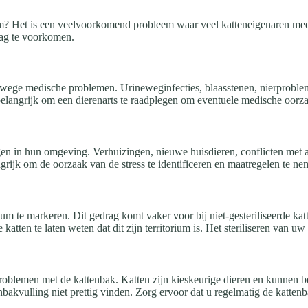
rom? Het is een veelvoorkomend probleem waar veel katteneigenaren mee 
rag te voorkomen.
nwege medische problemen. Urineweginfecties, blaasstenen, nierprobleme
belangrijk om een dierenarts te raadplegen om eventuele medische oorzak
gen in hun omgeving. Verhuizingen, nieuwe huisdieren, conflicten met a
ngrijk om de oorzaak van de stress te identificeren en maatregelen te n
orium te markeren. Dit gedrag komt vaker voor bij niet-gesteriliseerde k
atten te laten weten dat dit zijn territorium is. Het steriliseren van u
oblemen met de kattenbak. Katten zijn kieskeurige dieren en kunnen b
enbakvulling niet prettig vinden. Zorg ervoor dat u regelmatig de katten