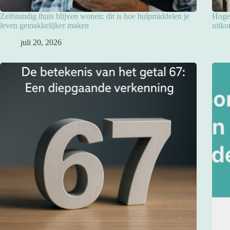
Zelfstandig thuis blijven wonen: dit is hoe hulpmiddelen je
Hoge 
leven gemakkelijker maken
uitko
juli 20, 2026