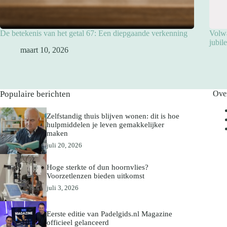
De betekenis van het getal 67: Een diepgaande verkenning
Volwa
jubil
maart 10, 2026
Populaire berichten
Ove
Zelfstandig thuis blijven wonen: dit is hoe
hulpmiddelen je leven gemakkelijker
maken
juli 20, 2026
Hoge sterkte of dun hoornvlies?
Voorzetlenzen bieden uitkomst
juli 3, 2026
Eerste editie van Padelgids.nl Magazine
officieel gelanceerd