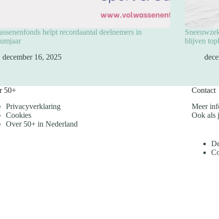
ssenenfonds helpt recordaantal deelnemers in
Sneeuwzeke
eumjaar
blijven to
december 16, 2025
dece
r 50+
Contact
Privacyverklaring
Meer inf
Cookies
Ook als j
Over 50+ in Nederland
De
Co