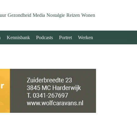
uur
Gezondheid
Media
Nostalgie
Reizen
Wonen
n
Kennisbank
Podcasts
Portret
Werken