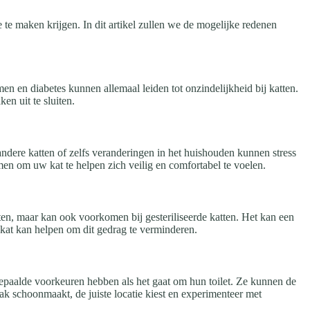
te maken krijgen. In dit artikel zullen we de mogelijke redenen
n en diabetes kunnen allemaal leiden tot onzindelijkheid bij katten.
en uit te sluiten.
ndere katten of zelfs veranderingen in het huishouden kunnen stress
emen om uw kat te helpen zich veilig en comfortabel te voelen.
atten, maar kan ook voorkomen bij gesteriliseerde katten. Het kan een
w kat kan helpen om dit gedrag te verminderen.
epaalde voorkeuren hebben als het gaat om hun toilet. Ze kunnen de
bak schoonmaakt, de juiste locatie kiest en experimenteer met