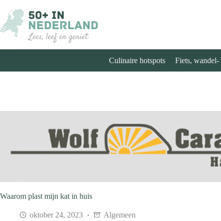
Ga
naar
de
inhoud
Culinaire hotspots
Fiets, wandel-
Waarom plast mijn kat in huis
oktober 24, 2023
Algemeen