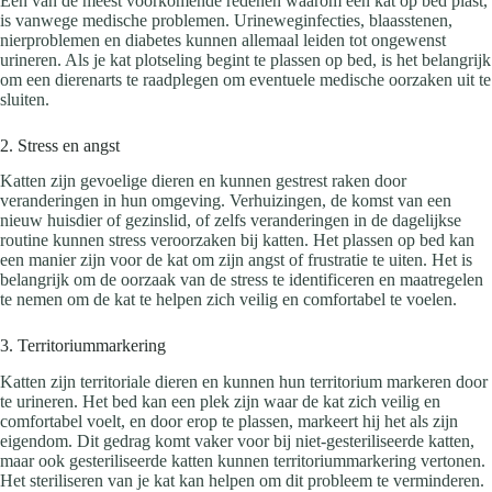
Een van de meest voorkomende redenen waarom een kat op bed plast,
is vanwege medische problemen. Urineweginfecties, blaasstenen,
nierproblemen en diabetes kunnen allemaal leiden tot ongewenst
urineren. Als je kat plotseling begint te plassen op bed, is het belangrijk
om een dierenarts te raadplegen om eventuele medische oorzaken uit te
sluiten.
2. Stress en angst
Katten zijn gevoelige dieren en kunnen gestrest raken door
veranderingen in hun omgeving. Verhuizingen, de komst van een
nieuw huisdier of gezinslid, of zelfs veranderingen in de dagelijkse
routine kunnen stress veroorzaken bij katten. Het plassen op bed kan
een manier zijn voor de kat om zijn angst of frustratie te uiten. Het is
belangrijk om de oorzaak van de stress te identificeren en maatregelen
te nemen om de kat te helpen zich veilig en comfortabel te voelen.
3. Territoriummarkering
Katten zijn territoriale dieren en kunnen hun territorium markeren door
te urineren. Het bed kan een plek zijn waar de kat zich veilig en
comfortabel voelt, en door erop te plassen, markeert hij het als zijn
eigendom. Dit gedrag komt vaker voor bij niet-gesteriliseerde katten,
maar ook gesteriliseerde katten kunnen territoriummarkering vertonen.
Het steriliseren van je kat kan helpen om dit probleem te verminderen.