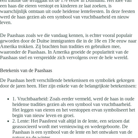
een traditie die teruggaat tot de 17e eeuw in Duitsland. Het idee van
een haas die eieren verstopt en kinderen ze laat zoeken, is
waarschijnlijk ontstaan uit oude heidense lentefeesten. In deze feesten
werd de haas gezien als een symbool van vruchtbaarheid en nieuw
leven.
De Paashaas zoals we die vandaag kennen, is echter vooral populair
geworden door de Duitse immigranten die in de 18e en 19e eeuw naar
Amerika trokken. Zij brachten hun tradities en gebruiken mee,
waaronder de Paashaas. In Amerika groeide de populariteit van de
Paashaas snel en verspreidde zich vervolgens over de hele wereld.
Betekenis van de Paashaas
De Paashaas heeft verschillende betekenissen en symboliek gekregen
door de jaren heen. Hier zijn enkele van de belangrijkste betekenissen:
1. Vruchtbaarheid: Zoals eerder vermeld, werd de haas in oude
heidense tradities gezien als een symbool van vruchtbaarheid.
Het leggen van eieren en het verstoppen ervan symboliseert het
begin van nieuw leven en groei.
2. Lente: Het Paasfeest valt altijd in de lente, een seizoen dat
geassocieerd wordt met vernieuwing en wedergeboorte. De
Paashaas is een symbool van de lente en het ontwaken van de
natuur na de winter.