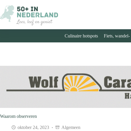
Ga
naar
de
inhoud
Culinaire hotspots
Fiets, wandel-
Waarom observeren
oktober 24, 2023
Algemeen