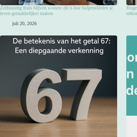
Zelfstandig thuis blijven wonen: dit is hoe hulpmiddelen je
Hoge 
leven gemakkelijker maken
uitko
juli 20, 2026