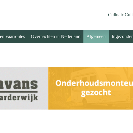
Culinair
Cult
 en vaarroutes
Overnachten in Nederland
Algemeen
Ingezonde