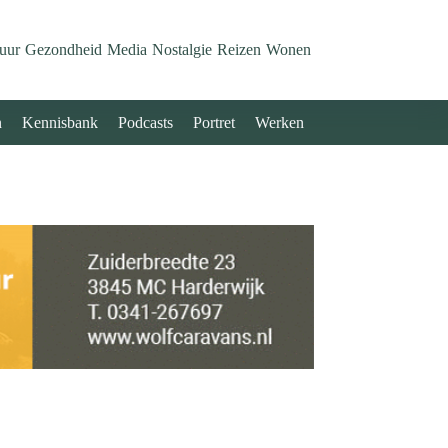
uur
Gezondheid
Media
Nostalgie
Reizen
Wonen
n
Kennisbank
Podcasts
Portret
Werken