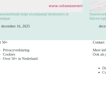
ssenenfonds helpt recordaantal deelnemers in
Sneeuwzeke
eumjaar
blijven to
december 16, 2025
dece
r 50+
Contact
Privacyverklaring
Meer inf
Cookies
Ook als j
Over 50+ in Nederland
De
Co