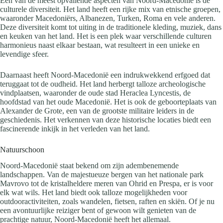
Een van de meest opvallende aspecten van Noord-Macedonië is de
culturele diversiteit. Het land heeft een rijke mix van etnische groepen,
waaronder Macedoniërs, Albanezen, Turken, Roma en vele anderen.
Deze diversiteit komt tot uiting in de traditionele kleding, muziek, dans
en keuken van het land. Het is een plek waar verschillende culturen
harmonieus naast elkaar bestaan, wat resulteert in een unieke en
levendige sfeer.
Daarnaast heeft Noord-Macedonië een indrukwekkend erfgoed dat
teruggaat tot de oudheid. Het land herbergt talloze archeologische
vindplaatsen, waaronder de oude stad Heraclea Lyncestis, de
hoofdstad van het oude Macedonië. Het is ook de geboorteplaats van
Alexander de Grote, een van de grootste militaire leiders in de
geschiedenis. Het verkennen van deze historische locaties biedt een
fascinerende inkijk in het verleden van het land.
Natuurschoon
Noord-Macedonië staat bekend om zijn adembenemende
landschappen. Van de majestueuze bergen van het nationale park
Mavrovo tot de kristalheldere meren van Ohrid en Prespa, er is voor
elk wat wils. Het land biedt ook talloze mogelijkheden voor
outdooractiviteiten, zoals wandelen, fietsen, raften en skiën. Of je nu
een avontuurlijke reiziger bent of gewoon wilt genieten van de
prachtige natuur, Noord-Macedonië heeft het allemaal.