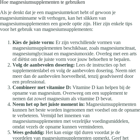
Hoe magnesiumsupplementen te gebruiken
Als je denkt dat je een magnesiumtekort hebt of gewoon je
magnesiuminname wilt verhogen, kan het slikken van
magnesiumsupplementen een goede optie zijn. Hier zijn enkele tips
voor het gebruik van magnesiumsupplementen:
Kies de juiste vorm:
Er zijn verschillende vormen van
magnesiumsupplementen beschikbaar, zoals magnesiumcitraat,
magnesiumglycinaat en magnesiumoxide. Overleg met een arts
of diëtist om de juiste vorm voor jouw behoeften te bepalen.
Volg de aanbevolen dosering:
Lees de instructies op het
supplementenlabel en volg de aanbevolen dosering. Neem niet
meer dan de aanbevolen hoeveelheid, tenzij geadviseerd door
een professional.
Combineer met vitamine D:
Vitamine D kan helpen bij de
opname van magnesium. Overweeg om een supplement te
nemen dat zowel magnesium als vitamine D bevat.
Neem het op het juiste moment in:
Magnesiumsupplementen
kunnen het beste worden ingenomen met voedsel om de opname
te verbeteren. Vermijd het innemen van
magnesiumsupplementen met vezelrijke voedingsmiddelen,
omdat vezels de opname kunnen verminderen.
Wees geduldig:
Het kan enige tijd duren voordat je de
voordelen van magnesiumsupplementen opmerkt. Geef het