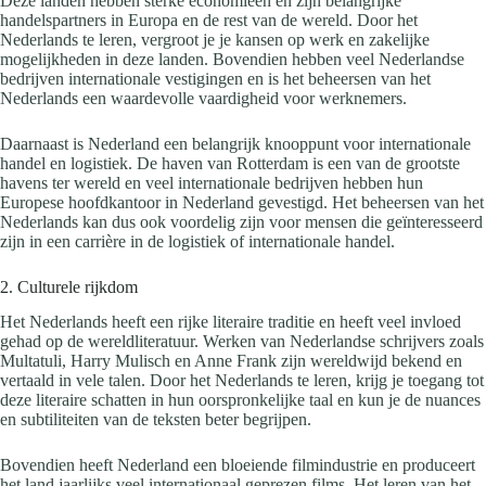
Deze landen hebben sterke economieën en zijn belangrijke
handelspartners in Europa en de rest van de wereld. Door het
Nederlands te leren, vergroot je je kansen op werk en zakelijke
mogelijkheden in deze landen. Bovendien hebben veel Nederlandse
bedrijven internationale vestigingen en is het beheersen van het
Nederlands een waardevolle vaardigheid voor werknemers.
Daarnaast is Nederland een belangrijk knooppunt voor internationale
handel en logistiek. De haven van Rotterdam is een van de grootste
havens ter wereld en veel internationale bedrijven hebben hun
Europese hoofdkantoor in Nederland gevestigd. Het beheersen van het
Nederlands kan dus ook voordelig zijn voor mensen die geïnteresseerd
zijn in een carrière in de logistiek of internationale handel.
2. Culturele rijkdom
Het Nederlands heeft een rijke literaire traditie en heeft veel invloed
gehad op de wereldliteratuur. Werken van Nederlandse schrijvers zoals
Multatuli, Harry Mulisch en Anne Frank zijn wereldwijd bekend en
vertaald in vele talen. Door het Nederlands te leren, krijg je toegang tot
deze literaire schatten in hun oorspronkelijke taal en kun je de nuances
en subtiliteiten van de teksten beter begrijpen.
Bovendien heeft Nederland een bloeiende filmindustrie en produceert
het land jaarlijks veel internationaal geprezen films. Het leren van het