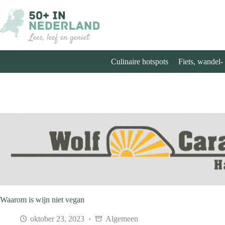
Ga
naar
de
inhoud
Culinaire hotspots
Fiets, wandel-
Waarom is wijn niet vegan
oktober 23, 2023
Algemeen