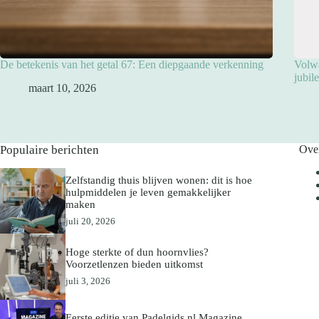
De betekenis van het getal 67: Een diepgaande verkenning
Volwa
jubil
maart 10, 2026
Populaire berichten
Ove
Zelfstandig thuis blijven wonen: dit is hoe
hulpmiddelen je leven gemakkelijker
maken
juli 20, 2026
Hoge sterkte of dun hoornvlies?
Voorzetlenzen bieden uitkomst
juli 3, 2026
Eerste editie van Padelgids.nl Magazine