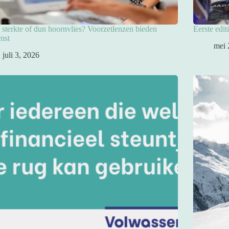
sterkte of dun hoornvlies? Voorzetlenzen bieden
Eerste edit
mst
mei 
juli 3, 2026