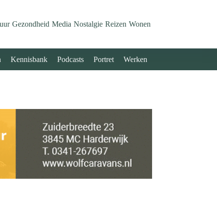
uur
Gezondheid
Media
Nostalgie
Reizen
Wonen
n
Kennisbank
Podcasts
Portret
Werken