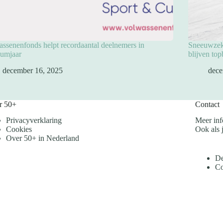
ssenenfonds helpt recordaantal deelnemers in
Sneeuwzeke
eumjaar
blijven to
december 16, 2025
dece
r 50+
Contact
Privacyverklaring
Meer inf
Cookies
Ook als j
Over 50+ in Nederland
De
Co