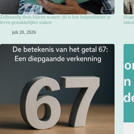
Zelfstandig thuis blijven wonen: dit is hoe hulpmiddelen je
Hoge 
leven gemakkelijker maken
uitko
juli 20, 2026