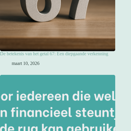
De betekenis van het getal 67: Een diepgaande verkenning
maart 10, 2026