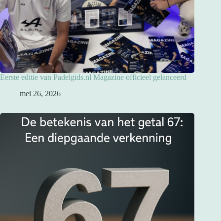
Eerste editie van Padelgids.nl Magazine officieel gelanceerd
mei 26, 2026