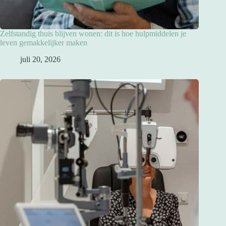
Zelfstandig thuis blijven wonen: dit is hoe hulpmiddelen je
leven gemakkelijker maken
juli 20, 2026