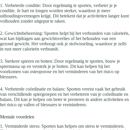
1. Verbeterde conditie: Door regelmatig te sporten, verbeter je je
conditie. Je hart en longen worden sterker, waardoor je meer
uithoudingsvermogen krijgt. Dit betekent dat je activiteiten langer kunt
volhouden zonder uitgeput te raken.
2. Gewichtsbeheersing: Sporten helpt bij het verbranden van calorieën,
wat kan bijdragen aan gewichtsverlies of het behouden van een
gezond gewicht. Het verhoogt ook je stofwisseling, waardoor je zelfs
in rust meer calorieën verbrandt.
3. Sterkere spieren en botten: Door regelmatig te sporten, bouw je
spiermassa op en versterk je je botten. Dit kan helpen bij het
voorkomen van osteoporose en het verminderen van het risico op
blessures.
4. Verbeterde coördinatie en balans: Sporten vereist vaak het gebruik
van verschillende spiergroepen en het verbeteren van je coördinatie en
balans. Dit kan je helpen om beter te presteren in andere activiteiten en
het risico op vallen of blessures te verminderen.
Mentale voordelen
1. Verminderde stress: Sporten kan helpen om stress te verminderen.