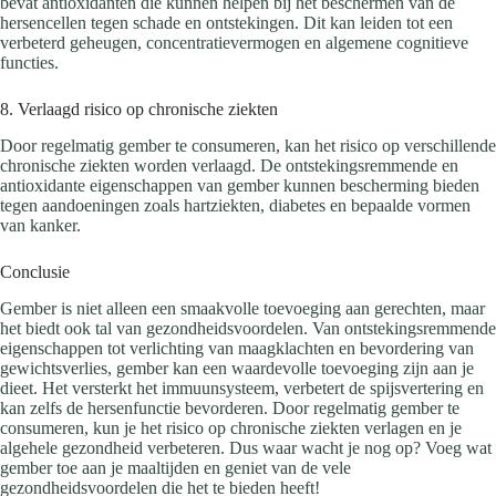
bevat antioxidanten die kunnen helpen bij het beschermen van de
hersencellen tegen schade en ontstekingen. Dit kan leiden tot een
verbeterd geheugen, concentratievermogen en algemene cognitieve
functies.
8. Verlaagd risico op chronische ziekten
Door regelmatig gember te consumeren, kan het risico op verschillende
chronische ziekten worden verlaagd. De ontstekingsremmende en
antioxidante eigenschappen van gember kunnen bescherming bieden
tegen aandoeningen zoals hartziekten, diabetes en bepaalde vormen
van kanker.
Conclusie
Gember is niet alleen een smaakvolle toevoeging aan gerechten, maar
het biedt ook tal van gezondheidsvoordelen. Van ontstekingsremmende
eigenschappen tot verlichting van maagklachten en bevordering van
gewichtsverlies, gember kan een waardevolle toevoeging zijn aan je
dieet. Het versterkt het immuunsysteem, verbetert de spijsvertering en
kan zelfs de hersenfunctie bevorderen. Door regelmatig gember te
consumeren, kun je het risico op chronische ziekten verlagen en je
algehele gezondheid verbeteren. Dus waar wacht je nog op? Voeg wat
gember toe aan je maaltijden en geniet van de vele
gezondheidsvoordelen die het te bieden heeft!