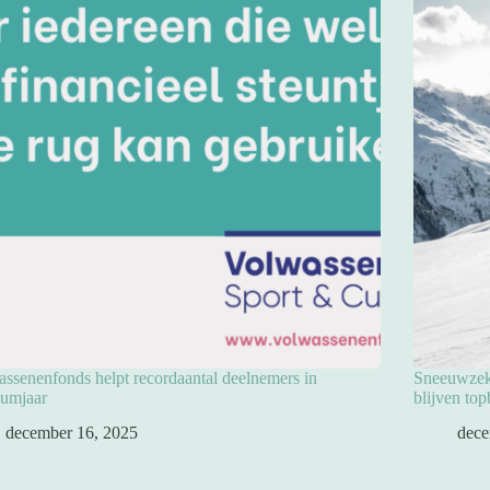
ssenenfonds helpt recordaantal deelnemers in
Sneeuwzeke
eumjaar
blijven to
december 16, 2025
dece