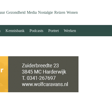
uur
Gezondheid
Media
Nostalgie
Reizen
Wonen
n
Kennisbank
Podcasts
Portret
Werken