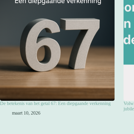
De betekenis van het getal 67: Een diepgaande verkenning
Volwa
jubil
maart 10, 2026