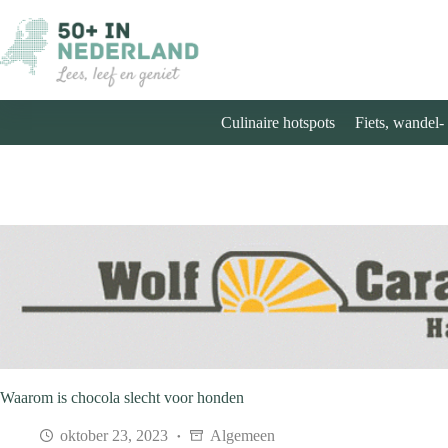
Ga
naar
de
inhoud
Culinaire hotspots
Fiets, wandel-
Waarom is chocola slecht voor honden
oktober 23, 2023
Algemeen