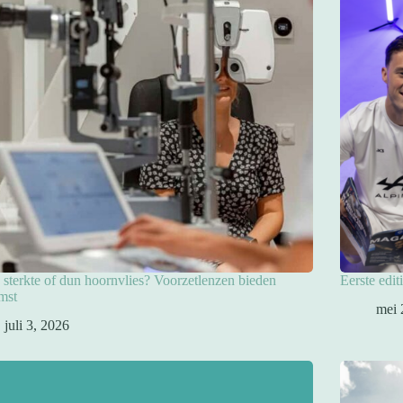
sterkte of dun hoornvlies? Voorzetlenzen bieden
Eerste edit
mst
mei 
juli 3, 2026