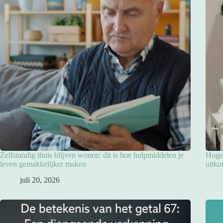
Zelfstandig thuis blijven wonen: dit is hoe hulpmiddelen je
Hoge 
leven gemakkelijker maken
uitko
juli 20, 2026