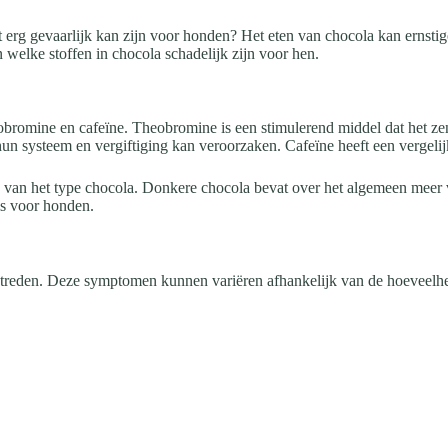
het erg gevaarlijk kan zijn voor honden? Het eten van chocola kan erns
 welke stoffen in chocola schadelijk zijn voor hen.
theobromine en cafeïne. Theobromine is een stimulerend middel dat het
n systeem en vergiftiging kan veroorzaken. Cafeïne heeft een vergelijk
jk van het type chocola. Donkere chocola bevat over het algemeen meer
is voor honden.
reden. Deze symptomen kunnen variëren afhankelijk van de hoeveelhei