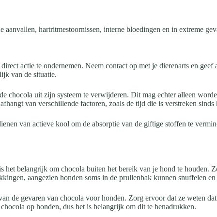
sche aanvallen, hartritmestoornissen, interne bloedingen en in extreme g
m direct actie te ondernemen. Neem contact op met je dierenarts en geef
jk van de situatie.
e chocola uit zijn systeem te verwijderen. Dit mag echter alleen worden
 afhangt van verschillende factoren, zoals de tijd die is verstreken sinds
ienen van actieve kool om de absorptie van de giftige stoffen te vermi
s het belangrijk om chocola buiten het bereik van je hond te houden. Z
kkingen, aangezien honden soms in de prullenbak kunnen snuffelen en
van de gevaren van chocola voor honden. Zorg ervoor dat ze weten dat z
chocola op honden, dus het is belangrijk om dit te benadrukken.