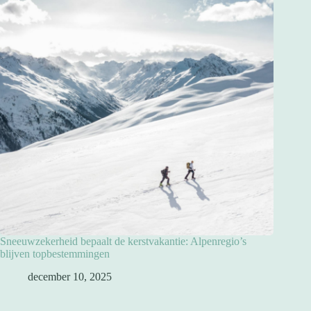
Sneeuwzekerheid bepaalt de kerstvakantie: Alpenregio’s
blijven topbestemmingen
december 10, 2025