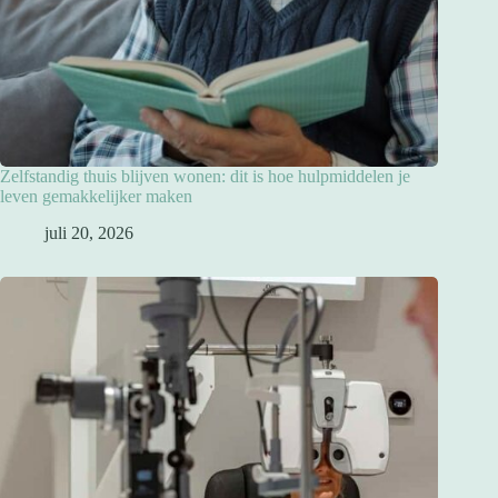
Zelfstandig thuis blijven wonen: dit is hoe hulpmiddelen je
leven gemakkelijker maken
juli 20, 2026