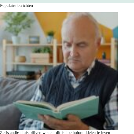
Populaire berichten
Zelfstandig thuis blijven wonen: dit is hoe hulpmiddelen je leven