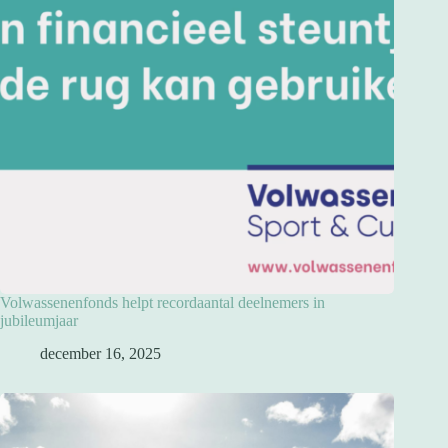
Volwassenenfonds helpt recordaantal deelnemers in
jubileumjaar
december 16, 2025