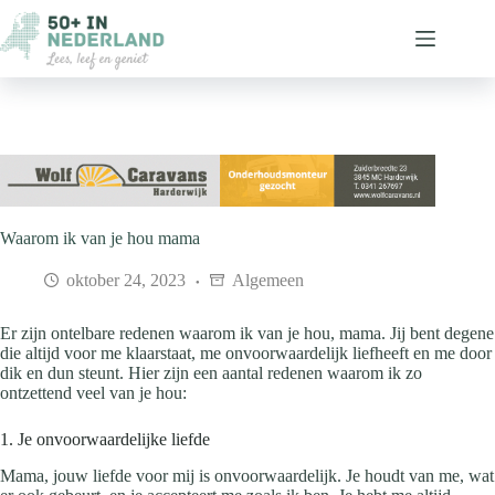
Ga
naar
de
inhoud
Waarom ik van je hou mama
oktober 24, 2023
Algemeen
Er zijn ontelbare redenen waarom ik van je hou, mama. Jij bent degene
die altijd voor me klaarstaat, me onvoorwaardelijk liefheeft en me door
dik en dun steunt. Hier zijn een aantal redenen waarom ik zo
ontzettend veel van je hou:
1. Je onvoorwaardelijke liefde
Mama, jouw liefde voor mij is onvoorwaardelijk. Je houdt van me, wat