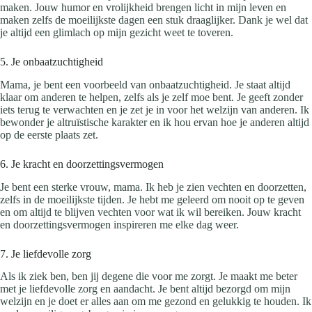
maken. Jouw humor en vrolijkheid brengen licht in mijn leven en
maken zelfs de moeilijkste dagen een stuk draaglijker. Dank je wel dat
je altijd een glimlach op mijn gezicht weet te toveren.
5. Je onbaatzuchtigheid
Mama, je bent een voorbeeld van onbaatzuchtigheid. Je staat altijd
klaar om anderen te helpen, zelfs als je zelf moe bent. Je geeft zonder
iets terug te verwachten en je zet je in voor het welzijn van anderen. Ik
bewonder je altruïstische karakter en ik hou ervan hoe je anderen altijd
op de eerste plaats zet.
6. Je kracht en doorzettingsvermogen
Je bent een sterke vrouw, mama. Ik heb je zien vechten en doorzetten,
zelfs in de moeilijkste tijden. Je hebt me geleerd om nooit op te geven
en om altijd te blijven vechten voor wat ik wil bereiken. Jouw kracht
en doorzettingsvermogen inspireren me elke dag weer.
7. Je liefdevolle zorg
Als ik ziek ben, ben jij degene die voor me zorgt. Je maakt me beter
met je liefdevolle zorg en aandacht. Je bent altijd bezorgd om mijn
welzijn en je doet er alles aan om me gezond en gelukkig te houden. Ik