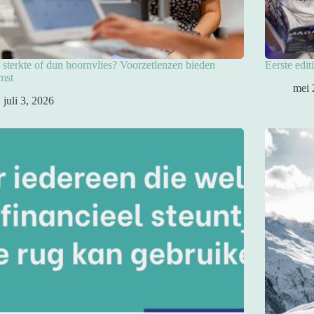
sterkte of dun hoornvlies? Voorzetlenzen bieden
Eerste edit
mst
mei 
juli 3, 2026