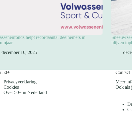
ssenenfonds helpt recordaantal deelnemers in
Sneeuwzeke
eumjaar
blijven to
december 16, 2025
dece
r 50+
Contact
Privacyverklaring
Meer inf
Cookies
Ook als j
Over 50+ in Nederland
De
Co