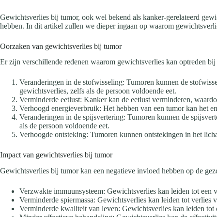
Gewichtsverlies bij tumor, ook wel bekend als kanker-gerelateerd gew
hebben. In dit artikel zullen we dieper ingaan op waarom gewichtsverli
Oorzaken van gewichtsverlies bij tumor
Er zijn verschillende redenen waarom gewichtsverlies kan optreden bi
Veranderingen in de stofwisseling: Tumoren kunnen de stofwissel
gewichtsverlies, zelfs als de persoon voldoende eet.
Verminderde eetlust: Kanker kan de eetlust verminderen, waardoor
Verhoogd energieverbruik: Het hebben van een tumor kan het ener
Veranderingen in de spijsvertering: Tumoren kunnen de spijsvert
als de persoon voldoende eet.
Verhoogde ontsteking: Tumoren kunnen ontstekingen in het licha
Impact van gewichtsverlies bij tumor
Gewichtsverlies bij tumor kan een negatieve invloed hebben op de gezo
Verzwakte immuunsysteem: Gewichtsverlies kan leiden tot een 
Verminderde spiermassa: Gewichtsverlies kan leiden tot verlies 
Verminderde kwaliteit van leven: Gewichtsverlies kan leiden tot