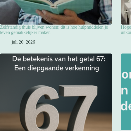
Zelfstandig thuis blijven wonen: dit is hoe hulpmiddelen je
Hoge 
leven gemakkelijker maken
uitko
juli 20, 2026