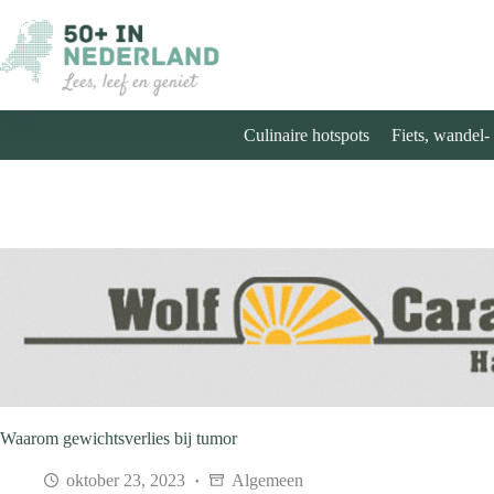
Ga
naar
de
inhoud
Culinaire hotspots
Fiets, wandel-
Waarom gewichtsverlies bij tumor
oktober 23, 2023
Algemeen