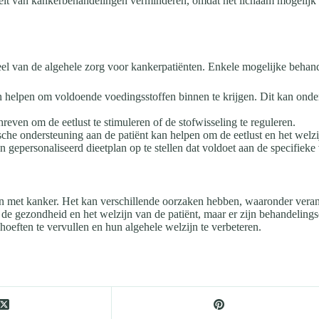
iteit van kankerbehandelingen verminderen, omdat het lichaam mogelijk
eel van de algehele zorg voor kankerpatiënten. Enkele mogelijke behand
an helpen om voldoende voedingsstoffen binnen te krijgen. Dit kan ond
ven om de eetlust te stimuleren of de stofwisseling te reguleren.
e ondersteuning aan de patiënt kan helpen om de eetlust en het welzij
n gepersonaliseerd dieetplan op te stellen dat voldoet aan de specifiek
 met kanker. Het kan verschillende oorzaken hebben, waaronder verand
de gezondheid en het welzijn van de patiënt, maar er zijn behandeling
oeften te vervullen en hun algehele welzijn te verbeteren.