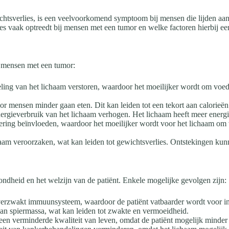
ichtsverlies, is een veelvoorkomend symptoom bij mensen die lijden aa
es vaak optreedt bij mensen met een tumor en welke factoren hierbij een
j mensen met een tumor:
ing van het lichaam verstoren, waardoor het moeilijker wordt om voedi
 mensen minder gaan eten. Dit kan leiden tot een tekort aan calorieën e
gieverbruik van het lichaam verhogen. Het lichaam heeft meer energie 
ering beïnvloeden, waardoor het moeilijker wordt voor het lichaam om v
am veroorzaken, wat kan leiden tot gewichtsverlies. Ontstekingen kunn
ndheid en het welzijn van de patiënt. Enkele mogelijke gevolgen zijn:
verzwakt immuunsysteem, waardoor de patiënt vatbaarder wordt voor i
van spiermassa, wat kan leiden tot zwakte en vermoeidheid.
 een verminderde kwaliteit van leven, omdat de patiënt mogelijk minder 