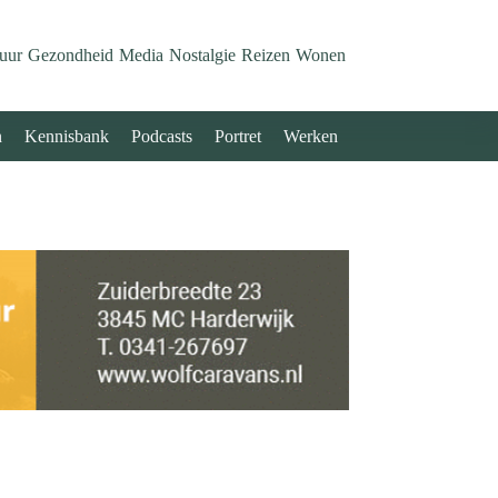
uur
Gezondheid
Media
Nostalgie
Reizen
Wonen
n
Kennisbank
Podcasts
Portret
Werken