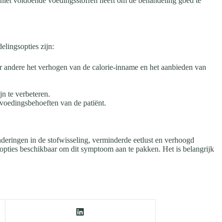
 niet voldoende voedingsstoffen heeft om de behandeling goed te
elingsopties zijn:
er andere het verhogen van de calorie-inname en het aanbieden van
n te verbeteren.
e voedingsbehoeften van de patiënt.
eringen in de stofwisseling, verminderde eetlust en verhoogd
sopties beschikbaar om dit symptoom aan te pakken. Het is belangrijk