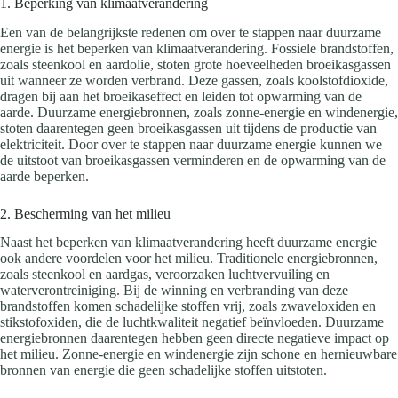
1. Beperking van klimaatverandering
Een van de belangrijkste redenen om over te stappen naar duurzame
energie is het beperken van klimaatverandering. Fossiele brandstoffen,
zoals steenkool en aardolie, stoten grote hoeveelheden broeikasgassen
uit wanneer ze worden verbrand. Deze gassen, zoals koolstofdioxide,
dragen bij aan het broeikaseffect en leiden tot opwarming van de
aarde. Duurzame energiebronnen, zoals zonne-energie en windenergie,
stoten daarentegen geen broeikasgassen uit tijdens de productie van
elektriciteit. Door over te stappen naar duurzame energie kunnen we
de uitstoot van broeikasgassen verminderen en de opwarming van de
aarde beperken.
2. Bescherming van het milieu
Naast het beperken van klimaatverandering heeft duurzame energie
ook andere voordelen voor het milieu. Traditionele energiebronnen,
zoals steenkool en aardgas, veroorzaken luchtvervuiling en
waterverontreiniging. Bij de winning en verbranding van deze
brandstoffen komen schadelijke stoffen vrij, zoals zwaveloxiden en
stikstofoxiden, die de luchtkwaliteit negatief beïnvloeden. Duurzame
energiebronnen daarentegen hebben geen directe negatieve impact op
het milieu. Zonne-energie en windenergie zijn schone en hernieuwbare
bronnen van energie die geen schadelijke stoffen uitstoten.