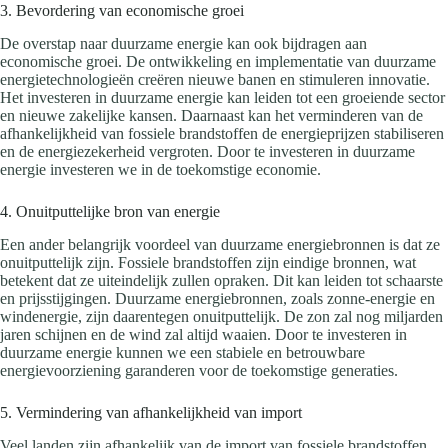
3. Bevordering van economische groei
De overstap naar duurzame energie kan ook bijdragen aan
economische groei. De ontwikkeling en implementatie van duurzame
energietechnologieën creëren nieuwe banen en stimuleren innovatie.
Het investeren in duurzame energie kan leiden tot een groeiende sector
en nieuwe zakelijke kansen. Daarnaast kan het verminderen van de
afhankelijkheid van fossiele brandstoffen de energieprijzen stabiliseren
en de energiezekerheid vergroten. Door te investeren in duurzame
energie investeren we in de toekomstige economie.
4. Onuitputtelijke bron van energie
Een ander belangrijk voordeel van duurzame energiebronnen is dat ze
onuitputtelijk zijn. Fossiele brandstoffen zijn eindige bronnen, wat
betekent dat ze uiteindelijk zullen opraken. Dit kan leiden tot schaarste
en prijsstijgingen. Duurzame energiebronnen, zoals zonne-energie en
windenergie, zijn daarentegen onuitputtelijk. De zon zal nog miljarden
jaren schijnen en de wind zal altijd waaien. Door te investeren in
duurzame energie kunnen we een stabiele en betrouwbare
energievoorziening garanderen voor de toekomstige generaties.
5. Vermindering van afhankelijkheid van import
Veel landen zijn afhankelijk van de import van fossiele brandstoffen