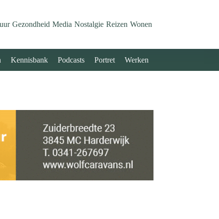
uur
Gezondheid
Media
Nostalgie
Reizen
Wonen
n
Kennisbank
Podcasts
Portret
Werken