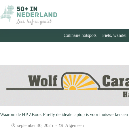
Ga
naar
de
inhoud
Culinaire hotspots
Fiets, wandel-
Waarom de HP ZBook Firefly de ideale laptop is voor thuiswerkers en c
september 30, 2025
Algemeen