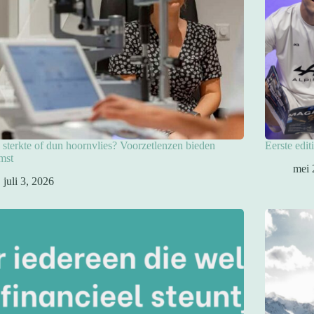
sterkte of dun hoornvlies? Voorzetlenzen bieden
Eerste edit
mst
mei 
juli 3, 2026