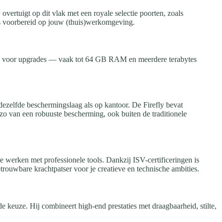
ertuigt op dit vlak met een royale selectie poorten, zoals
is voorbereid op jouw (thuis)werkomgeving.
imte voor upgrades — vaak tot 64 GB RAM en meerdere terabytes
dezelfde beschermingslaag als op kantoor. De Firefly bevat
t zo van een robuuste bescherming, ook buiten de traditionele
e werken met professionele tools. Dankzij ISV-certificeringen is
rouwbare krachtpatser voor je creatieve en technische ambities.
e keuze. Hij combineert high-end prestaties met draagbaarheid, stilte,