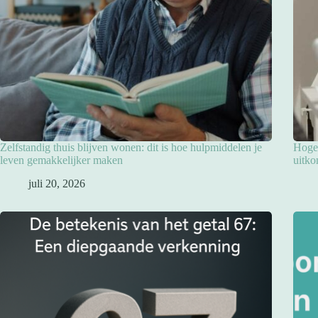
Zelfstandig thuis blijven wonen: dit is hoe hulpmiddelen je
Hoge 
leven gemakkelijker maken
uitko
juli 20, 2026