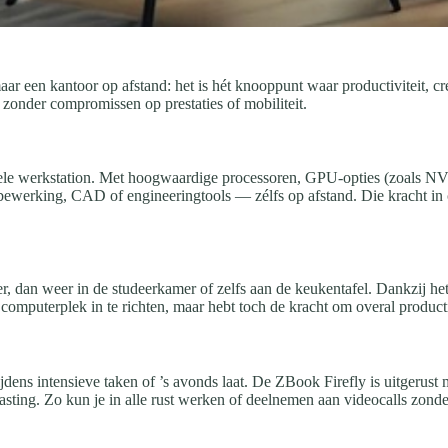
maar een kantoor op afstand: het is hét knooppunt waar productiviteit, 
zonder compromissen op prestaties of mobiliteit.
ele werkstation. Met hoogwaardige processoren, GPU-opties (zoals NV
ewerking, CAD of engineeringtools — zélfs op afstand. Die kracht in c
er, dan weer in de studeerkamer of zelfs aan de keukentafel. Dankzij he
computerplek in te richten, maar hebt toch de kracht om overal product
 tijdens intensieve taken of ’s avonds laat. De ZBook Firefly is uitgeru
lasting. Zo kun je in alle rust werken of deelnemen aan videocalls zonde