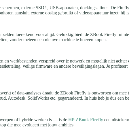
schermen, externe SSD’s, USB-apparaten, dockingstations. De Firefly ov
ren aansluit, externe opslag gebruikt of videoapparatuur inzet: hij 
jn zelden toereikend voor altijd. Gelukkig biedt de ZBook Firefly ru
eften, zonder meteen een nieuwe machine te hoeven kopen.
en en werkbestanden verspreid over je netwerk en mogelijk niet achter 
rsleuteling, veilige firmware en andere beveiligingslagen. Je profiteer
twerkt of data-analyses draait: de ZBook Firefly is ontworpen om mee t
ud, Autodesk, SolidWorks etc. gegarandeerd. In huis heb je dus een bet
twerpen of hybride werken is — is de
HP ZBook Firefly
een uitstekend
ptop die mee evolueert met jouw ambities.