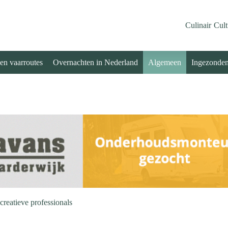
Culinair
Cult
 en vaarroutes
Overnachten in Nederland
Algemeen
Ingezonde
reatieve professionals