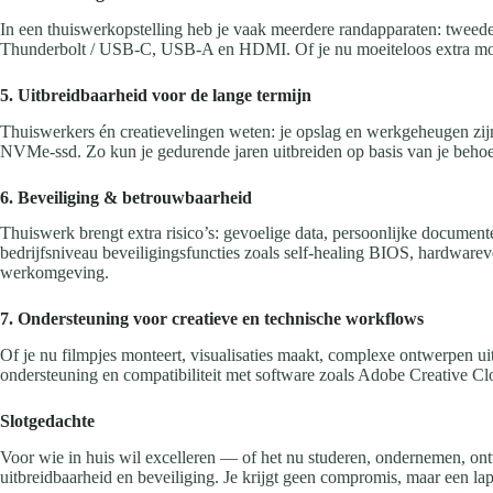
In een thuiswerkopstelling heb je vaak meerdere randapparaten: tweede 
Thunderbolt / USB-C, USB-A en HDMI. Of je nu moeiteloos extra monito
5. Uitbreidbaarheid voor de lange termijn
Thuiswerkers én creatievelingen weten: je opslag en werkgeheugen zi
NVMe-ssd. Zo kun je gedurende jaren uitbreiden op basis van je beho
6. Beveiliging & betrouwbaarheid
Thuiswerk brengt extra risico’s: gevoelige data, persoonlijke document
bedrijfsniveau beveiligingsfuncties zoals self-healing BIOS, hardwareve
werkomgeving.
7. Ondersteuning voor creatieve en technische workflows
Of je nu filmpjes monteert, visualisaties maakt, complexe ontwerpen ui
ondersteuning en compatibiliteit met software zoals Adobe Creative Clo
Slotgedachte
Voor wie in huis wil excelleren — of het nu studeren, ondernemen, on
uitbreidbaarheid en beveiliging. Je krijgt geen compromis, maar een la