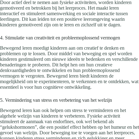
Door actief deel te nemen aan fysieke activiteiten, worden kinderen
gemotiveerd en betrokken bij het leerproces. Het maakt leren
interactief en stimuleert samenwerking en sociale interactie tussen
leerlingen. Dit kan leiden tot een positieve leeromgeving waarin
kinderen gemotiveerd zijn om te leren en zichzelf uit te dagen.
4. Stimulatie van creativiteit en probleemoplossend vermogen
Bewegend leren moedigt kinderen aan om creatief te denken en
problemen op te lossen. Door middel van beweging en spel worden
kinderen gestimuleerd om nieuwe ideeën te bedenken en verschillende
benaderingen te proberen. Dit helpt hen om hun creatieve
denkvaardigheden te ontwikkelen en hun probleemoplossend
vermogen te vergroten. Bewegend leren biedt kinderen de
mogelijkheid om te experimenteren, te verkennen en te ontdekken, wat
essentieel is voor hun cognitieve ontwikkeling.
5. Vermindering van stress en verbetering van het welzijn
Bewegend leren kan ook helpen om stress te verminderen en het
algehele welzijn van kinderen te verbeteren. Fysieke activiteit
stimuleert de aanmaak van endorfines, ook wel bekend als
“gelukshormonen”, die een positief effect hebben op het humeur en het
gevoel van welzijn. Door beweging toe te voegen aan het leerproces,
kunnen kinderen stress verminderen en zich gelukkiger en meer