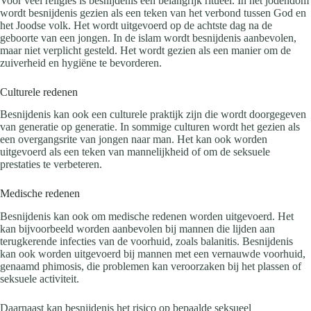
Voor veel religies is besnijdenis een belangrijk ritueel. In het jodendom
wordt besnijdenis gezien als een teken van het verbond tussen God en
het Joodse volk. Het wordt uitgevoerd op de achtste dag na de
geboorte van een jongen. In de islam wordt besnijdenis aanbevolen,
maar niet verplicht gesteld. Het wordt gezien als een manier om de
zuiverheid en hygiëne te bevorderen.
Culturele redenen
Besnijdenis kan ook een culturele praktijk zijn die wordt doorgegeven
van generatie op generatie. In sommige culturen wordt het gezien als
een overgangsrite van jongen naar man. Het kan ook worden
uitgevoerd als een teken van mannelijkheid of om de seksuele
prestaties te verbeteren.
Medische redenen
Besnijdenis kan ook om medische redenen worden uitgevoerd. Het
kan bijvoorbeeld worden aanbevolen bij mannen die lijden aan
terugkerende infecties van de voorhuid, zoals balanitis. Besnijdenis
kan ook worden uitgevoerd bij mannen met een vernauwde voorhuid,
genaamd phimosis, die problemen kan veroorzaken bij het plassen of
seksuele activiteit.
Daarnaast kan besnijdenis het risico op bepaalde seksueel