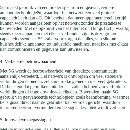
5G maakt gebruik van een breder spectrum en geavanceerdere
antenne-technologieën, waardoor het netwerk een veel grotere
capaciteit heeft dan 4G. Dit betekent dat meer apparaten tegelijkertijd
kunnen worden aangesloten op het netwerk zonder de prestaties te
beïnvloeden. Met de opkomst van het Internet of Things (IoT), waarbij
steeds meer apparaten met elkaar verbonden zijn, is deze grotere
capaciteit essentieel. 5G zal ervoor zorgen dat alles, van slimme
huishoudelijke apparaten tot industriële machines, naadloos met elkaar
kan communiceren en gegevens kan uitwisselen.
4. Verbeterde betrouwbaarheid
Met 5G wordt de betrouwbaarheid van draadloze communicatie
aanzienlijk verbeterd. Het netwerk is ontworpen om veel stabielere
verbindingen te bieden, zelfs in drukke gebieden met veel gebruikers.
Dit betekent dat gebruikers minder last zullen hebben van verbroken
verbindingen of trage downloadsnelheden. Bovendien maakt 5G
gebruik van geavanceerde technologieën zoals beamforming, waarmee
het signaal direct naar de gebruiker kan worden gericht, waardoor
interferentie wordt verminderd en de signaalkwaliteit wordt verbeterd.
5. Innovatieve toepassingen
Met de introductie van 5G zullen er talloze nieuwe innovatieve