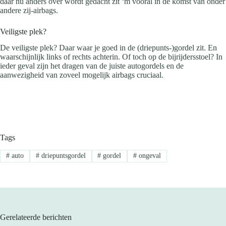
daar nu anders over wordt gedacht zit ‘m vooral in de komst van onder
andere zij-airbags.
Veiligste plek?
De veiligste plek? Daar waar je goed in de (driepunts-)gordel zit. En
waarschijnlijk links of rechts achterin. Of toch op de bijrijdersstoel? In
ieder geval zijn het dragen van de juiste autogordels en de
aanwezigheid van zoveel mogelijk airbags cruciaal.
Tags
#
auto
#
driepuntsgordel
#
gordel
#
ongeval
Gerelateerde berichten