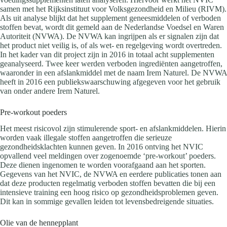
samen met het Rijksinstituut voor Volksgezondheid en Milieu (RIVM).
Als uit analyse blijkt dat het supplement geneesmiddelen of verboden
stoffen bevat, wordt dit gemeld aan de Nederlandse Voedsel en Waren
Autoriteit (NVWA). De NVWA kan ingrijpen als er signalen zijn dat
het product niet veilig is, of als wet- en regelgeving wordt overtreden.
In het kader van dit project zijn in 2016 in totaal acht supplementen
geanalyseerd. Twee keer werden verboden ingrediënten aangetroffen,
waaronder in een afslankmiddel met de naam Irem Naturel. De NVWA
heeft in 2016 een publiekswaarschuwing afgegeven voor het gebruik
van onder andere Irem Naturel.
Pre-workout poeders
Het meest risicovol zijn stimulerende sport- en afslankmiddelen. Hierin
worden vaak illegale stoffen aangetroffen die serieuze
gezondheidsklachten kunnen geven. In 2016 ontving het NVIC
opvallend veel meldingen over zogenoemde ‘pre-workout’ poeders.
Deze dienen ingenomen te worden voorafgaand aan het sporten.
Gegevens van het NVIC, de NVWA en eerdere publicaties tonen aan
dat deze producten regelmatig verboden stoffen bevatten die bij een
intensieve training een hoog risico op gezondheidsproblemen geven.
Dit kan in sommige gevallen leiden tot levensbedreigende situaties.
Olie van de hennepplant