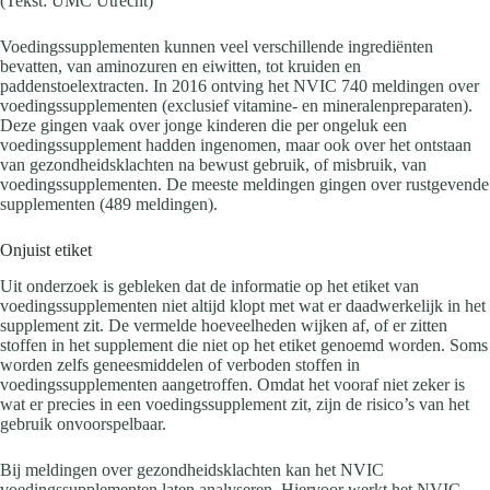
(Tekst: UMC Utrecht)
Voedingssupplementen kunnen veel verschillende ingrediënten
bevatten, van aminozuren en eiwitten, tot kruiden en
paddenstoelextracten. In 2016 ontving het NVIC 740 meldingen over
voedingssupplementen (exclusief vitamine- en mineralenpreparaten).
Deze gingen vaak over jonge kinderen die per ongeluk een
voedingssupplement hadden ingenomen, maar ook over het ontstaan
van gezondheidsklachten na bewust gebruik, of misbruik, van
voedingssupplementen. De meeste meldingen gingen over rustgevende
supplementen (489 meldingen).
Onjuist etiket
Uit onderzoek is gebleken dat de informatie op het etiket van
voedingssupplementen niet altijd klopt met wat er daadwerkelijk in het
supplement zit. De vermelde hoeveelheden wijken af, of er zitten
stoffen in het supplement die niet op het etiket genoemd worden. Soms
worden zelfs geneesmiddelen of verboden stoffen in
voedingssupplementen aangetroffen. Omdat het vooraf niet zeker is
wat er precies in een voedingssupplement zit, zijn de risico’s van het
gebruik onvoorspelbaar.
Bij meldingen over gezondheidsklachten kan het NVIC
voedingssupplementen laten analyseren. Hiervoor werkt het NVIC