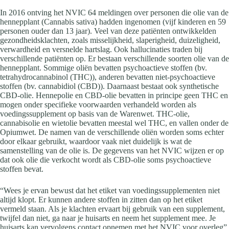
In 2016 ontving het NVIC 64 meldingen over personen die olie van de
hennepplant (Cannabis sativa) hadden ingenomen (vijf kinderen en 59
personen ouder dan 13 jaar). Veel van deze patiënten ontwikkelden
gezondheidsklachten, zoals misselijkheid, slaperigheid, duizeligheid,
verwardheid en versnelde hartslag. Ook hallucinaties traden bij
verschillende patiënten op. Er bestaan verschillende soorten olie van de
hennepplant. Sommige oliën bevatten psychoactieve stoffen (bv.
tetrahydrocannabinol (THC)), anderen bevatten niet-psychoactieve
stoffen (bv. cannabidiol (CBD)). Daarnaast bestaat ook synthetische
CBD-olie. Hennepolie en CBD-olie bevatten in principe geen THC en
mogen onder specifieke voorwaarden verhandeld worden als
voedingssupplement op basis van de Warenwet. THC-olie,
cannabisolie en wietolie bevatten meestal wel THC, en vallen onder de
Opiumwet. De namen van de verschillende oliën worden soms echter
door elkaar gebruikt, waardoor vaak niet duidelijk is wat de
samenstelling van de olie is. De gegevens van het NVIC wijzen er op
dat ook olie die verkocht wordt als CBD-olie soms psychoactieve
stoffen bevat.
“Wees je ervan bewust dat het etiket van voedingssupplementen niet
altijd klopt. Er kunnen andere stoffen in zitten dan op het etiket
vermeld staan. Als je klachten ervaart bij gebruik van een supplement,
twijfel dan niet, ga naar je huisarts en neem het supplement mee. Je
huisarts kan vervolgens contact opnemen met het NVIC voor overleg”,