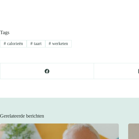
Tags
#
calorieën
#
taart
#
werketen
Gerelateerde berichten