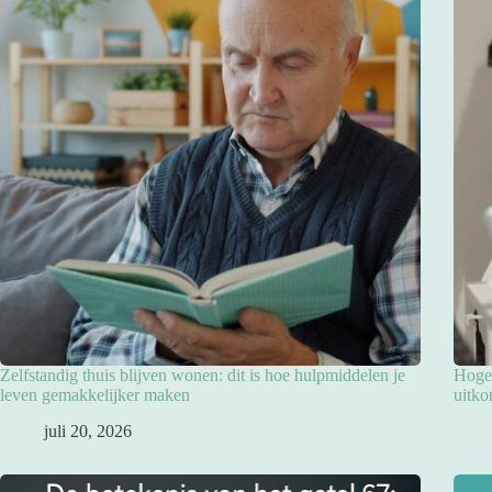
Zelfstandig thuis blijven wonen: dit is hoe hulpmiddelen je
Hoge 
leven gemakkelijker maken
uitko
juli 20, 2026