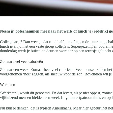
Neem jij boterhammen mee naar het werk of lunch je (redelijk) gez
Collega jarig? Dan weet je dat rond half tien of tegen drie uur het geb
lunch je altijd met een vaste groep collega’s. Supergezellig en vooral h
donderdag werk je buiten de deur en wordt er op een terrasje geluncht 
Zomaar heel veel calorieën
Zomaar een week. Zomaar heel veel calorieën. Veel mensen zullen het in 
voorgenomen ‘nee’ zeggen, als sneeuw voor de zon. Bovendien wil je 
Werketen
‘Werketen’, wordt dit genoemd. En dat levert, als je niet oppast, zom
vijfduizend mensen hielden een week lang hun eetpatroon thuis en op het 
Nu kun je denken: dat is typisch Amerikaans. Maar hier gebeurt het net