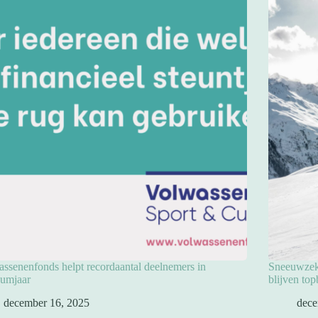
ssenenfonds helpt recordaantal deelnemers in
Sneeuwzeke
eumjaar
blijven to
december 16, 2025
dece