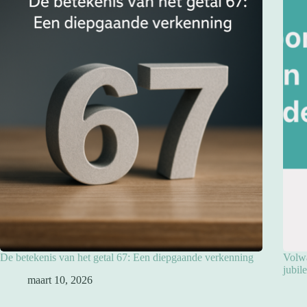
De betekenis van het getal 67: Een diepgaande verkenning
Volwa
jubil
maart 10, 2026