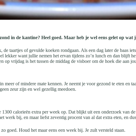
ond in de kantine? Heel goed. Maar heb je wel eens gelet op wat j
ak, de taartjes of gevulde koeken rondgaan. Als een dag later de baas ie
eel lekker want jullie nemen het ervan tijdens zo’n lunch en dan blijft 
en op vrijdag is het tussen de middag de visboer om de hoek die aan jou
meer of mindere mate kennen. Je neemt je voor gezond te eten en taart a
geen zeur zijn en wel gezellig meedoen.
aar 1300 calorieën extra per week op. Dat blijkt uit een onderzoek van
werk bij, en maar liefst zeventig procent van al dat extra eten, en dus 
 zo goed. Houd het maar eens een week bij. Je zult versteld staan.