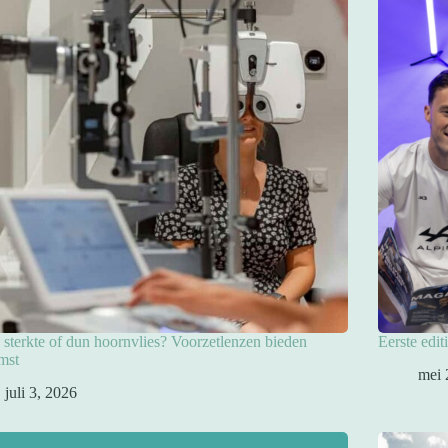
sterkte of dun hoornvlies? Voorzetlenzen bieden
Eerste edit
mst
mei 
juli 3, 2026