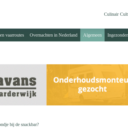
Culinair
Cult
 en vaarroutes
Overnachten in Nederland
Algemeen
Ingezonde
ondje bij de snackbar?