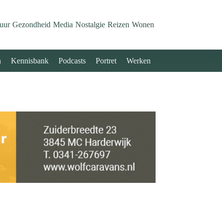
uur
Gezondheid
Media
Nostalgie
Reizen
Wonen
n
Kennisbank
Podcasts
Portret
Werken