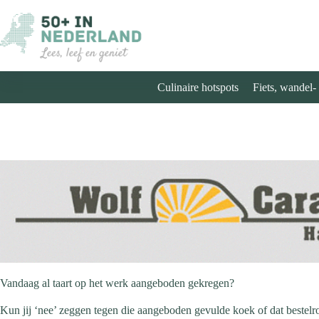
Ga
naar
de
inhoud
Culinaire hotspots
Fiets, wandel-
Vandaag al taart op het werk aangeboden gekregen?
Kun jij ‘nee’ zeggen tegen die aangeboden gevulde koek of dat bestelr