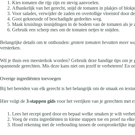
Kies tomaten die rijp zijn en stevig aanvoelen.
Afhankelijk van het gerecht, snijd de tomaten in plakjes of blokje
Voor salades, verwijder de zaden en overtollige vloeistof door d
Gooi gekneusde of beschadigde gedeeltes weg.
Maak kruislings insnijdingen in de bodem van de tomaten als je z
Gebruik een scherp mes om de tomaten netjes te snijden.
Belangrijke details om te onthouden:
grotere tomaten bevatten meer wa
versterken.
Wil je thuis een meesterkok worden? Gebruik deze handige tips om je g
spannende gerechten. Mis deze kans niet om jezelf te verbeteren! En o
Overige ingrediënten toevoegen
Bij het bereiden van elk gerecht is het belangrijk om de smaak en textuu
Hier volgt de
3-stappen gids
voor het verrijken van je gerechten met e
Lees het recept goed door en bepaal welke smaken je wilt verbet
Voeg de extra ingrediënten in kleine stappen toe en proef na elke
Houd rekening met de verhouding tussen de oorspronkelijke ingr