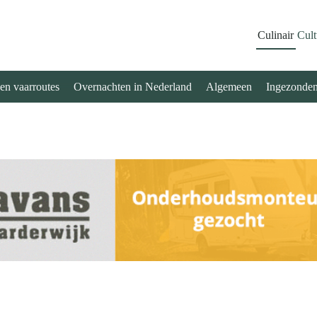
Culinair
Cult
 en vaarroutes
Overnachten in Nederland
Algemeen
Ingezonde