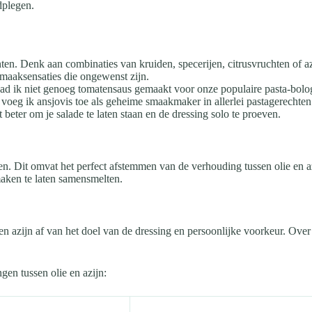
plegen.
nten. Denk aan combinaties van kruiden, specerijen, citrusvruchten of a
 smaaksensaties die ongewenst zijn.
d ik niet genoeg tomatensaus gemaakt voor onze populaire pasta-bologn
 voeg ik ansjovis toe als geheime smaakmaker in allerlei pastagerechten
het beter om je salade te laten staan en de dressing solo te proeven.
en. Dit omvat het perfect afstemmen van de verhouding tussen olie en az
maken te laten samensmelten.
 en azijn af van het doel van de dressing en persoonlijke voorkeur. O
en tussen olie en azijn: