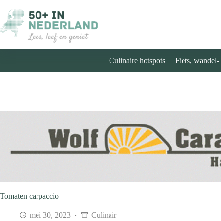
Ga
naar
de
inhoud
Culinaire hotspots
Fiets, wandel-
Tomaten carpaccio
mei 30, 2023
Culinair