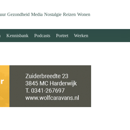
uur
Gezondheid
Media
Nostalgie
Reizen
Wonen
n
Kennisbank
Podcasts
Portret
Werken