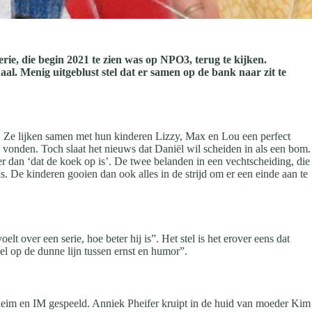
ie, die begin 2021 te zien was op NPO3, terug te kijken.
l. Menig uitgeblust stel dat er samen op de bank naar zit te
 Ze lijken samen met hun kinderen Lizzy, Max en Lou een perfect
 vonden. Toch slaat het nieuws dat Daniël wil scheiden in als een bom.
er dan ‘dat de koek op is’. De twee belanden in een vechtscheiding, die
is. De kinderen gooien dan ook alles in de strijd om er een einde aan te
lt over een serie, hoe beter hij is”. Het stel is het erover eens dat
el op de dunne lijn tussen ernst en humor”.
eim en IM gespeeld. Anniek Pheifer kruipt in de huid van moeder Kim