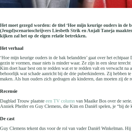
Het moet gezegd worden: de titel ‘Hoe mijn keurige ouders in de b
(Jeugd)scenarioschrijvers Liesbeth Strik en Anjali Taneja maakte
kijken zal het op de eigen relatie betrekken.
Het verhaal
‘Hoe mijn keurige ouders in de bak belandden’ gaat over het echtpaa
gezin te vormen, maar niets is minder waar. Ze zijn in een sleur terec
Kim doet haar best om te redden wat er te redden valt en verwacht na a
behoorlijk wat schade aanricht bij de drie puberkinderen. Zij hebben te 
maken. Als hun ouders zich gedragen als kinderen, dan moeten zij de 
Recensie
Dagblad Trouw plaatste
een TV column
van Maaike Bos over de serie. Zi
Anniek Pheifer en Guy Clemens, die Kim en Daniël spelen, je “bij de kl
De cast
Guy Clemens tekent dus voor de rol van vader Daniël Winkelman. Hij 