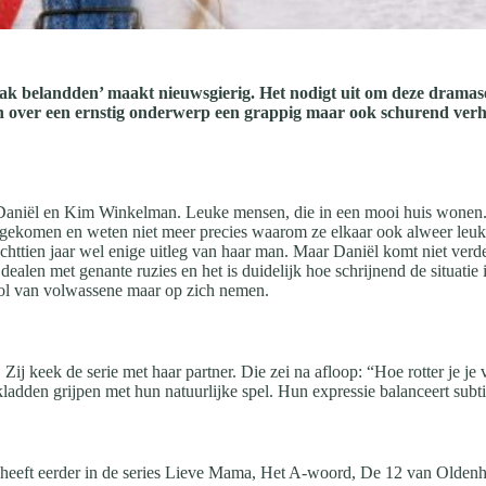
ak belandden’ maakt nieuwsgierig. Het nodigt uit om deze dramaser
n over een ernstig onderwerp een grappig maar ook schurend verhaa
r Daniël en Kim Winkelman. Leuke mensen, die in een mooi huis wonen.
ht gekomen en weten niet meer precies waarom ze elkaar ook alweer leuk
chttien jaar wel enige uitleg van haar man. Maar Daniël komt niet verd
dealen met genante ruzies en het is duidelijk hoe schrijnend de situatie 
rol van volwassene maar op zich nemen.
j keek de serie met haar partner. Die zei na afloop: “Hoe rotter je je voe
adden grijpen met hun natuurlijke spel. Hun expressie balanceert subti
heeft eerder in de series Lieve Mama, Het A-woord, De 12 van Oldenh