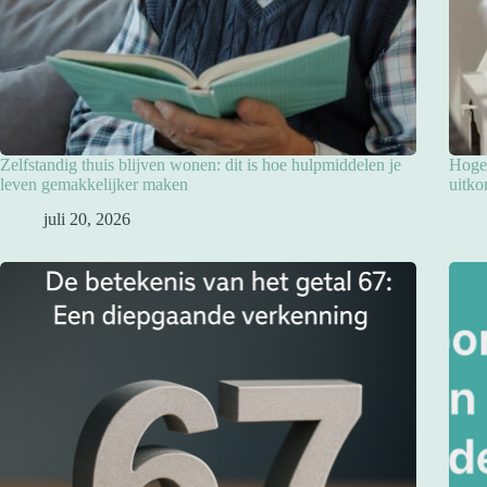
Zelfstandig thuis blijven wonen: dit is hoe hulpmiddelen je
Hoge 
leven gemakkelijker maken
uitko
juli 20, 2026