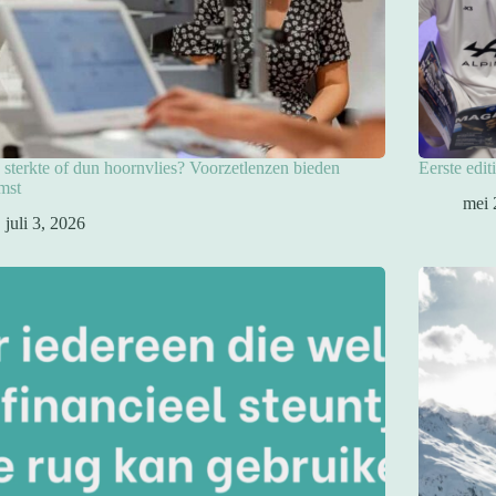
sterkte of dun hoornvlies? Voorzetlenzen bieden
Eerste edit
mst
mei 
juli 3, 2026