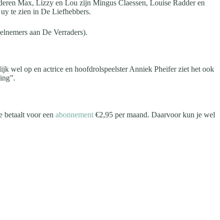
kinderen Max, Lizzy en Lou zijn Mingus Claessen, Louise Radder en
uy te zien in De Liefhebbers.
eelnemers aan De Verraders).
ijk wel op en actrice en hoofdrolspeelster Anniek Pheifer ziet het ook
ing”.
Je betaalt voor een
abonnement
€2,95 per maand. Daarvoor kun je wel