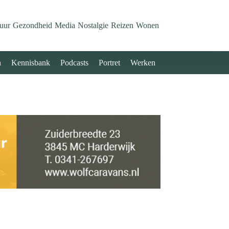
uur
Gezondheid
Media
Nostalgie
Reizen
Wonen
n
Kennisbank
Podcasts
Portret
Werken