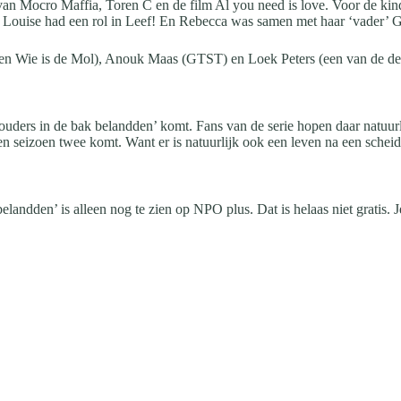
en van Mocro Maffia, Toren C en de film Al you need is love. Voor de 
 Louise had een rol in Leef! En Rebecca was samen met haar ‘vader’ G
or en Wie is de Mol), Anouk Maas (GTST) en Loek Peters (een van de d
 ouders in de bak belandden’ komt. Fans van de serie hopen daar natuurl
een seizoen twee komt. Want er is natuurlijk ook een leven na een scheid
elandden’ is alleen nog te zien op NPO plus. Dat is helaas niet gratis. 