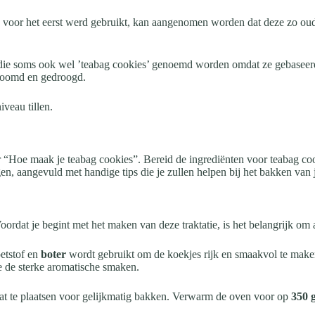
voor het eerst werd gebruikt, kan aangenomen worden dat deze zo oud is
 die soms ook wel ’teabag cookies’ genoemd worden omdat ze gebaseerd
stoomd en gedroogd.
veau tillen.
r “Hoe maak je teabag cookies”. Bereid de ingrediënten voor teabag cook
gen, aangevuld met handige tips die je zullen helpen bij het bakken van 
ordat je begint met het maken van deze traktatie, is het belangrijk om a
oetstof en
boter
wordt gebruikt om de koekjes rijk en smaakvol te mak
 de sterke aromatische smaken.
laat te plaatsen voor gelijkmatig bakken. Verwarm de oven voor op
350 