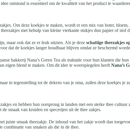
dee ontstond is essentieel om de kwaliteit van het product te waardere
ezakjes. Om deze koekjes te maken, wordt er een mix van boter, bloem, s
 theezakjes met behulp van kleine vierkante stukjes dun papier of sto
jn, maar ook dat ze er leuk uitzien. Als je deze
schattige theezakjes op
 voor dat de koekjes langer houdbaar blijven omdat ze beschermd worde
apanse bakkerij Nana’s Green Tea als traktatie voor hun klanten die hu
hun eigen blend te maken. Om dit idee te weerspiegelen heeft
Nana’s G
ar in tegenstelling tot de dekens van je oma, zullen deze koekjes je ze
kjes en hebben hun oorsprong in landen met een sterke thee cultuur zoal
 de smaak van kruiden en specerijen uit de thee zakjes.
het juiste smaak theezakje. De inhoud van het zakje wordt dan toegev
e combinatie van smaken als die in de thee.