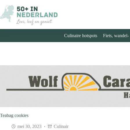
Ga
naar
de
inhoud
Culinaire hotspots
Fiets, wandel-
Teabag cookies
mei 30, 2023
Culinair