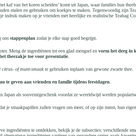
‘het kaf van het koren scheiden’ komt uit Japan, waar families hun the
a zouden malen en gebruiken om koekjes te maken. Tegenwoordig zijn T
 je indruk maken op je vrienden met heerlijke en realistische Teabag Co
g ons
stappenplan
zodat je elke stap goed begrijpt.
boter. Meng de ingrediënten tot een glad mengsel en
vorm het deeg in k
het theezakje toe voor presentatie
.
t citrus- of munt-smaak
te gebruiken inplaats van gewone zwarte thee.
au te geven aan vrienden en familie tijdens feestdagen
.
 in Japan als souvenirgeschenk voordat ze wereldwijd werden popularisee
 dat je smaakpapillen zullen vragen om meer, of op zijn minst, hun eige
ve ingrediënten te ontdekken, bekijk je de subsecties: verschillende sm
l alternatieve ingrediënten variëren van gezondere opties zoals havermeel