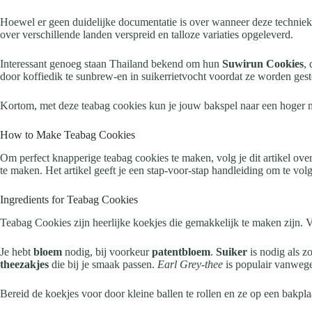
Hoewel er geen duidelijke documentatie is over wanneer deze techniek 
over verschillende landen verspreid en talloze variaties opgeleverd.
Interessant genoeg staan Thailand bekend om hun
Suwirun Cookies
,
door koffiedik te sunbrew-en in suikerrietvocht voordat ze worden ge
Kortom, met deze teabag cookies kun je jouw bakspel naar een hoger ni
How to Make Teabag Cookies
Om perfect knapperige teabag cookies te maken, volg je dit artikel ove
te maken. Het artikel geeft je een stap-voor-stap handleiding om te vol
Ingredients for Teabag Cookies
Teabag Cookies zijn heerlijke koekjes die gemakkelijk te maken zijn. Vo
Je hebt
bloem
nodig, bij voorkeur
patentbloem
.
Suiker
is nodig als z
theezakjes
die bij je smaak passen.
Earl Grey-thee
is populair vanwege
Bereid de koekjes voor door kleine ballen te rollen en ze op een bakp