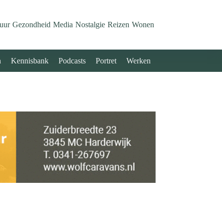
uur
Gezondheid
Media
Nostalgie
Reizen
Wonen
n
Kennisbank
Podcasts
Portret
Werken