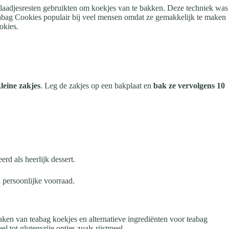
eblaadjesresten gebruikten om koekjes van te bakken. Deze techniek was
eabag Cookies populair bij veel mensen omdat ze gemakkelijk te maken
okies.
leine zakjes
. Leg de zakjes op een bakplaat en
bak ze vervolgens 10
rd als heerlijk dessert.
n persoonlijke voorraad.
aken van teabag koekjes en alternatieve ingrediënten voor teabag
 tot glutenvrije opties zoals rijstmeel.