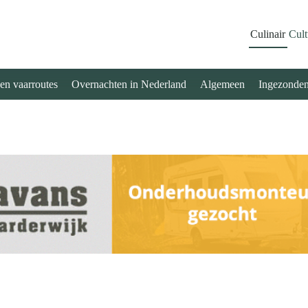
Culinair
Cult
 en vaarroutes
Overnachten in Nederland
Algemeen
Ingezonde