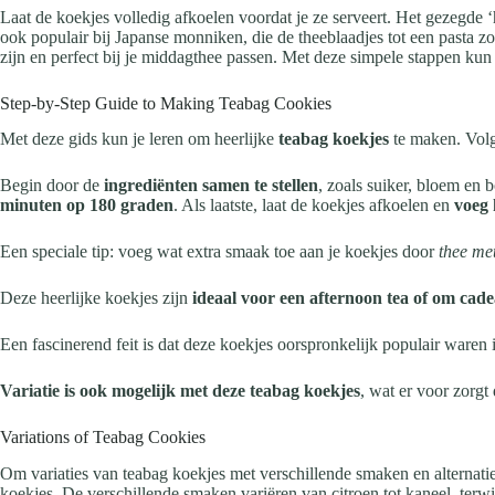
Laat de koekjes volledig afkoelen voordat je ze serveert. Het gezegde 
ook populair bij Japanse monniken, die de theeblaadjes tot een past
zijn en perfect bij je middagthee passen. Met deze simpele stappen kun
Step-by-Step Guide to Making Teabag Cookies
Met deze gids kun je leren om heerlijke
teabag koekjes
te maken. Vol
Begin door de
ingrediënten samen te stellen
, zoals suiker, bloem en 
minuten op 180 graden
. Als laatste, laat de koekjes afkoelen en
voeg 
Een speciale tip: voeg wat extra smaak toe aan je koekjes door
thee me
Deze heerlijke koekjes zijn
ideaal voor een afternoon tea of om cade
Een fascinerend feit is dat deze koekjes oorspronkelijk populair waren
Variatie is ook mogelijk met deze teabag koekjes
, wat er voor zorgt
Variations of Teabag Cookies
Om variaties van teabag koekjes met verschillende smaken en alternatie
koekjes. De verschillende smaken variëren van citroen tot kaneel, terwij