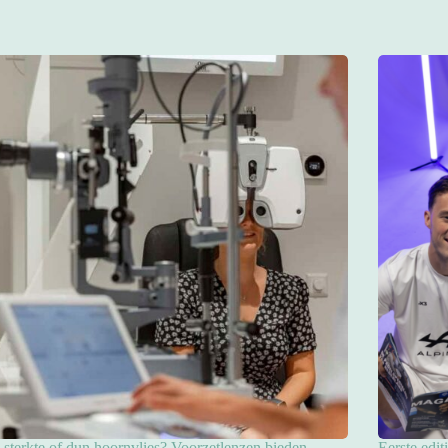
sterkte of dun hoornvlies? Voorzetlenzen bieden
Eerste edit