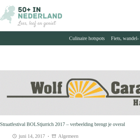
Ga
naar
de
inhoud
Culinaire hotspots
Fiets, wandel-
Straatfestival BOLStjurrich 2017 – verbeelding brengt je overal
juni 14, 2017
Algemeen