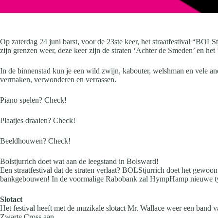
Op zaterdag 24 juni barst, voor de 23ste keer, het straatfestival “BOLSt
zijn grenzen weer, deze keer zijn de straten ‘Achter de Smeden’ en het 
In de binnenstad kun je een wild zwijn, kabouter, welshman en vele andere
vermaken, verwonderen en verrassen.
Piano spelen? Check!
Plaatjes draaien? Check!
Beeldhouwen? Check!
Bolstjurrich doet wat aan de leegstand in Bolsward!
Een straatfestival dat de straten verlaat? BOLStjurrich doet het gewo
bankgebouwen! In de voormalige Rabobank zal HympHamp nieuwe types
Slotact
Het festival heeft met de muzikale slotact Mr. Wallace weer een band
Zwarte Cross aan.