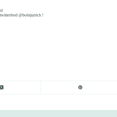
nl
witterfeed @bolstjurrich !