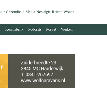
uur
Gezondheid
Media
Nostalgie
Reizen
Wonen
n
Kennisbank
Podcasts
Portret
Werken