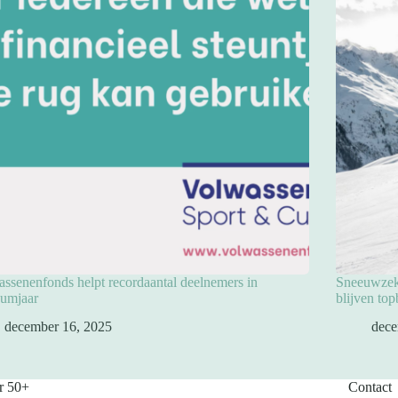
ssenenfonds helpt recordaantal deelnemers in
Sneeuwzeke
eumjaar
blijven to
december 16, 2025
dece
r 50+
Contact