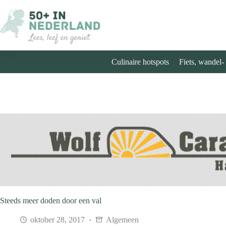
Ga
naar
de
inhoud
Culinaire hotspots
Fiets, wandel-
Steeds meer doden door een val
oktober 28, 2017
Algemeen