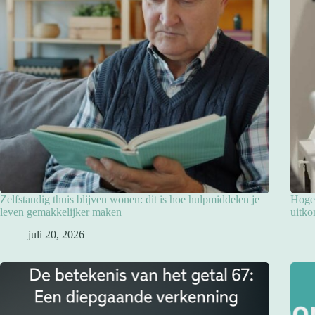
Zelfstandig thuis blijven wonen: dit is hoe hulpmiddelen je
Hoge 
leven gemakkelijker maken
uitko
juli 20, 2026