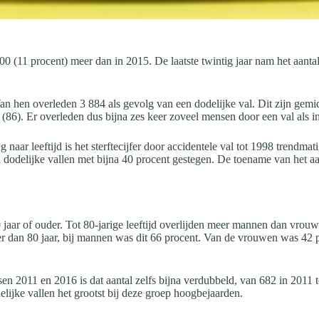
(11 procent) meer dan in 2015. De laatste twintig jaar nam het aantal do
 hen overleden 3 884 als gevolg van een dodelijke val. Dit zijn gemid
(86). Er overleden dus bijna zes keer zoveel mensen door een val als in
ar leeftijd is het sterftecijfer door accidentele val tot 1998 trendmat
 dodelijke vallen met bijna 40 procent gestegen. De toename van het aan
jaar of ouder. Tot 80-jarige leeftijd overlijden meer mannen dan vrouwe
r dan 80 jaar, bij mannen was dit 66 procent. Van de vrouwen was 42 
ussen 2011 en 2016 is dat aantal zelfs bijna verdubbeld, van 682 in 201
delijke vallen het grootst bij deze groep hoogbejaarden.