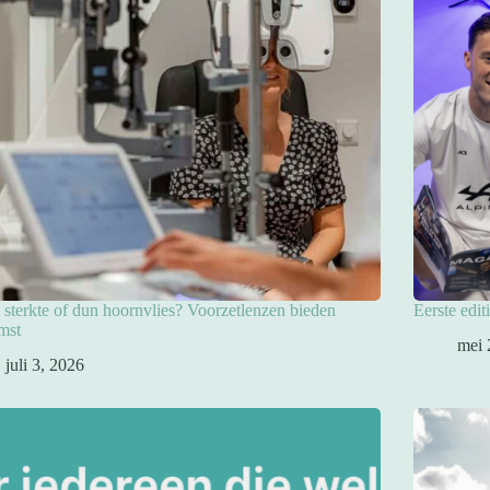
sterkte of dun hoornvlies? Voorzetlenzen bieden
Eerste edit
mst
mei 
juli 3, 2026