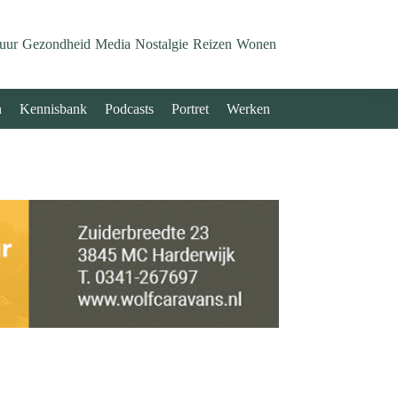
uur
Gezondheid
Media
Nostalgie
Reizen
Wonen
n
Kennisbank
Podcasts
Portret
Werken