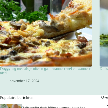
Doggybag mee als je uiteten gaat: wanneer wel en wanneer
Dit i
niet?
november 17, 2024
Populaire berichten
Ove
Zelfstandig thuis blijven wonen: dit is hoe