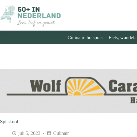
Ga
naar
de
inhoud
Culinaire hotspots
Fiets, wandel-
Spitskool
juli 5, 2023
Culinair