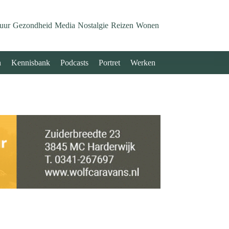
uur
Gezondheid
Media
Nostalgie
Reizen
Wonen
n
Kennisbank
Podcasts
Portret
Werken