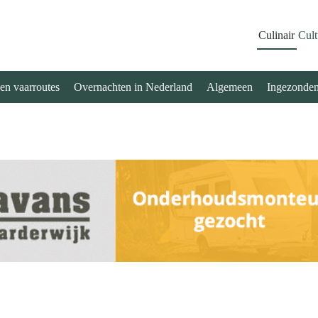
Culinair
Cult
 en vaarroutes
Overnachten in Nederland
Algemeen
Ingezonde