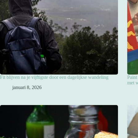
Fit blijven na je vijftigste door een dagelijkse wandeling
Paint
met w
januari 8, 2026