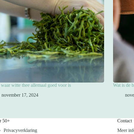
s waar witte thee allemaal goed voor is
Wat is de b
november 17, 2024
nove
r 50+
Contact
Privacyverklaring
Meer inf