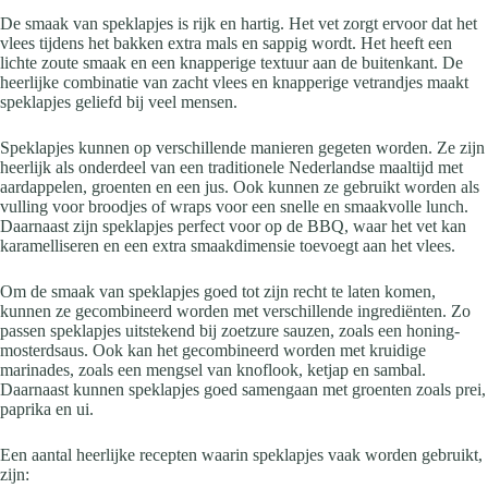
De smaak van speklapjes is rijk en hartig. Het vet zorgt ervoor dat het
vlees tijdens het bakken extra mals en sappig wordt. Het heeft een
lichte zoute smaak en een knapperige textuur aan de buitenkant. De
heerlijke combinatie van zacht vlees en knapperige vetrandjes maakt
speklapjes geliefd bij veel mensen.
Speklapjes kunnen op verschillende manieren gegeten worden. Ze zijn
heerlijk als onderdeel van een traditionele Nederlandse maaltijd met
aardappelen, groenten en een jus. Ook kunnen ze gebruikt worden als
vulling voor broodjes of wraps voor een snelle en smaakvolle lunch.
Daarnaast zijn speklapjes perfect voor op de BBQ, waar het vet kan
karamelliseren en een extra smaakdimensie toevoegt aan het vlees.
Om de smaak van speklapjes goed tot zijn recht te laten komen,
kunnen ze gecombineerd worden met verschillende ingrediënten. Zo
passen speklapjes uitstekend bij zoetzure sauzen, zoals een honing-
mosterdsaus. Ook kan het gecombineerd worden met kruidige
marinades, zoals een mengsel van knoflook, ketjap en sambal.
Daarnaast kunnen speklapjes goed samengaan met groenten zoals prei,
paprika en ui.
Een aantal heerlijke recepten waarin speklapjes vaak worden gebruikt,
zijn: