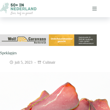
Ga
naar
de
inhoud
Speklapjes
juli 5, 2023
Culinair