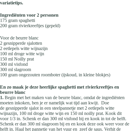
variatietips.
Ingrediënten voor 2 personen
175 gram spaghetti
200 gram rivierkreeftjes (gepeld)
Voor de beurre blanc
2 gesnipperde sjalotten
2 eetlepels witte wijnazijn
100 ml droge witte wijn
150 ml Noilly prat
300 ml visfond
300 ml slagroom
100 gram ongezouten roomboter (ijskoud, in kleine blokjes)
En zo maak je deze heerlijke spaghetti met rivierkreeftjes en
beurre blanc
1.
Begin met het maken van de beurre blanc, omdat de ingrediënten
moeten inkoken, ben je er namelijk wat tijd aan kwijt. Doe
de gesnipperde sjalot in een steelpannetje met 2 eetlepels witte
wijnazijn, 100 ml droge witte wijn en 150 ml noilly prat. Kook dit
voor 1/3 in. Schenk er dan 300 ml visfond bij en kook in tot de helft.
Schenk er dan 300 ml slagroom bij en en kook deze ook weer voor de
helft in. Haal het pannetje van het vuur en zeef de saus. Verhit de