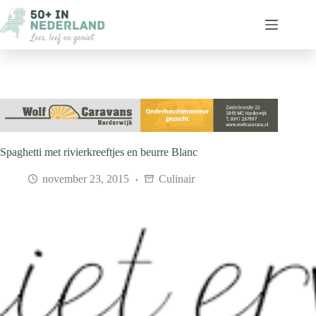
Ga
naar
de
inhoud
Spaghetti met rivierkreeftjes en beurre Blanc
november 23, 2015
Culinair