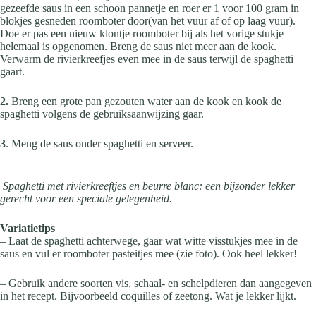
gezeefde saus in een schoon pannetje en roer er 1 voor 100 gram in
blokjes gesneden roomboter door(van het vuur af of op laag vuur).
Doe er pas een nieuw klontje roomboter bij als het vorige stukje
helemaal is opgenomen. Breng de saus niet meer aan de kook.
Verwarm de rivierkreefjes even mee in de saus terwijl de spaghetti
gaart.
2.
Breng een grote pan gezouten water aan de kook en kook de
spaghetti volgens de gebruiksaanwijzing gaar.
3
. Meng de saus onder spaghetti en serveer.
Spaghetti met rivierkreeftjes en beurre blanc: een bijzonder lekker
gerecht voor een speciale gelegenheid.
Variatietips
– Laat de spaghetti achterwege, gaar wat witte visstukjes mee in de
saus en vul er roomboter pasteitjes mee (zie foto). Ook heel lekker!
– Gebruik andere soorten vis, schaal- en schelpdieren dan aangegeven
in het recept. Bijvoorbeeld coquilles of zeetong. Wat je lekker lijkt.