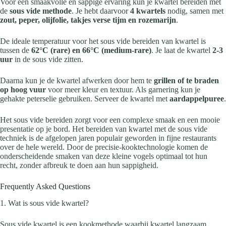
Voor een smaakvolle en sappige ervaring kun je kwartel bereiden met
de
sous vide methode
. Je hebt daarvoor
4 kwartels
nodig, samen met
zout, peper, olijfolie, takjes verse tijm en rozemarijn
.
De ideale temperatuur voor het sous vide bereiden van kwartel is
tussen de
62°C (rare) en 66°C (medium-rare)
. Je laat de kwartel
2-3
uur
in de sous vide zitten.
Daarna kun je de kwartel afwerken door hem te
grillen of te braden
op hoog vuur
voor meer kleur en textuur. Als garnering kun je
gehakte peterselie gebruiken. Serveer de kwartel met
aardappelpuree
.
Het sous vide bereiden zorgt voor een complexe smaak en een mooie
presentatie op je bord. Het bereiden van kwartel met de sous vide
techniek is de afgelopen jaren populair geworden in fijne restaurants
over de hele wereld. Door de precisie-kooktechnologie komen de
onderscheidende smaken van deze kleine vogels optimaal tot hun
recht, zonder afbreuk te doen aan hun sappigheid.
Frequently Asked Questions
1. Wat is sous vide kwartel?
Sous vide kwartel is een kookmethode waarbij kwartel langzaam