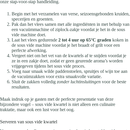
onze stap-voor-stap handleiding.
Begin met het verzamelen van verse, seizoensgebonden kruiden,
specerijen en groenten.
Pak dan het vlees samen met alle ingrediënten in met behulp van
een vacuümmachine of ziplock-zakje voordat je het in de sous
vide machine doet.
Laat het vlees gedurende
2 tot 4 uur op 65°C graden
koken in
de sous vide machine voordat je het braadt of grilt voor een
perfecte afwerking.
Vergeet niet om het vet van de kwartels af te snijden voordat je
ze in een zakje doet, zodat er geen geurende aroma’s worden
vrijgegeven tijdens het sous vide proces.
Voeg naar smaak wilde paddenstoelen, spruitjes of wijn toe aan
de vacuümzakken voor extra smaakvolle variatie.
Sluit de zakken volledig
zonder luchtinsluitingen
voor de beste
resultaten.
Maak indruk op je gasten met de perfecte presentatie van deze
bijzondere vogel – sous vide kwartel is niet alleen een culinaire
traktatie, maar ook een lust voor het oog.
Serveren van sous vide kwartel