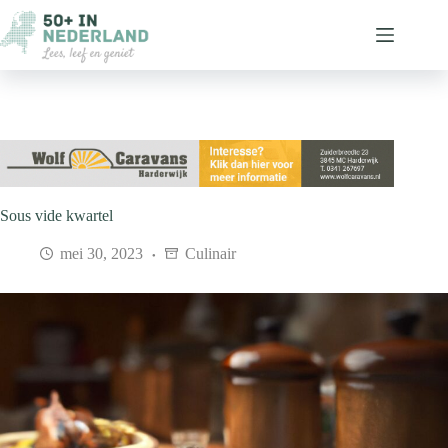
Ga
naar
de
inhoud
Sous vide kwartel
mei 30, 2023
Culinair