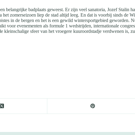
een belangrijke badplaats geweest. Er zijn veel sanatoria, Jozef Stalin h
het zomerseizoen liep de stad altijd leeg. En dat is voorbij sinds de Wi
ipistes in de bergen en het is een gewild wintersportgebied geworden. Nu 
uikt voor evenementen als formule 1 wedstrijden, internationale cong
 kleinschalige sfeer van het vroegere kuuroordstadje verdwenen is, z