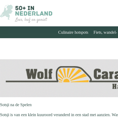
Ga
naar
de
inhoud
Culinaire hotspots
Fiets, wandel-
Sotsji na de Spelen
Sotsji is van een klein kuuroord veranderd in een stad met aanzien. W