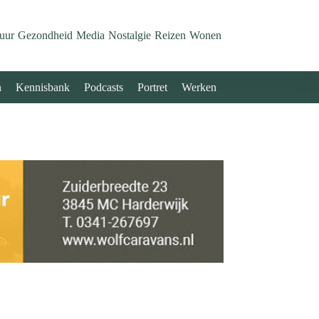
uur
Gezondheid
Media
Nostalgie
Reizen
Wonen
n
Kennisbank
Podcasts
Portret
Werken