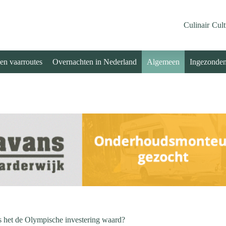
Culinair
Cult
 en vaarroutes
Overnachten in Nederland
Algemeen
Ingezonde
as het de Olympische investering waard?