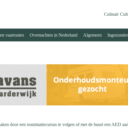
Culinair
Cult
 en vaarroutes
Overnachten in Nederland
Algemeen
Ingezonde
maken door een reanimatiecursus te volgen of met de buurt een AED aan