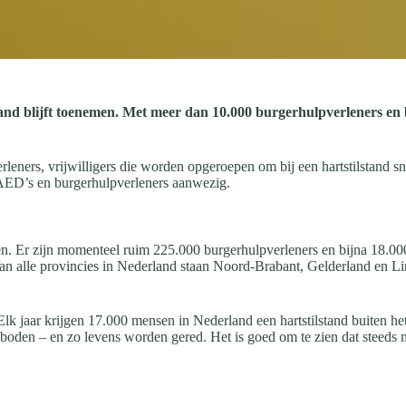
sland blijft toenemen. Met meer dan 10.000 burgerhulpverleners en
ners, vrijwilligers die worden opgeroepen om bij een hartstilstand sne
 AED’s en burgerhulpverleners aanwezig.
eien. Er zijn momenteel ruim 225.000 burgerhulpverleners en bijna 18.
n alle provincies in Nederland staan Noord-Brabant, Gelderland en Lim
e: “Elk jaar krijgen 17.000 mensen in Nederland een hartstilstand buite
oden – en zo levens worden gered. Het is goed om te zien dat steeds 