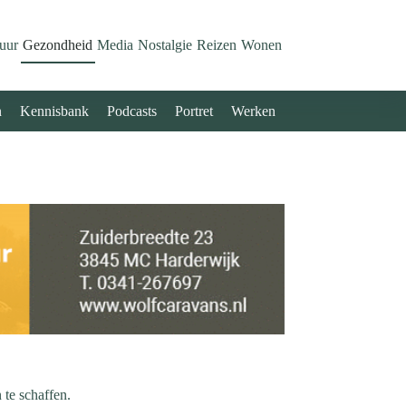
uur
Gezondheid
Media
Nostalgie
Reizen
Wonen
n
Kennisbank
Podcasts
Portret
Werken
 te schaffen.