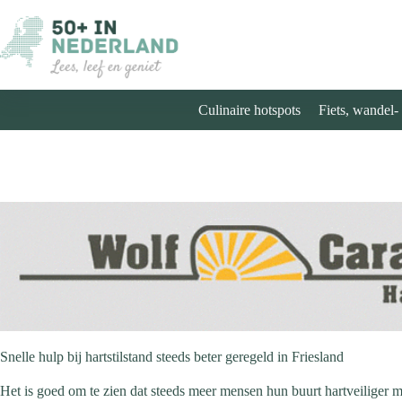
Ga
naar
de
inhoud
Culinaire hotspots
Fiets, wandel-
Snelle hulp bij hartstilstand steeds beter geregeld in Friesland
Het is goed om te zien dat steeds meer mensen hun buurt hartveiliger 