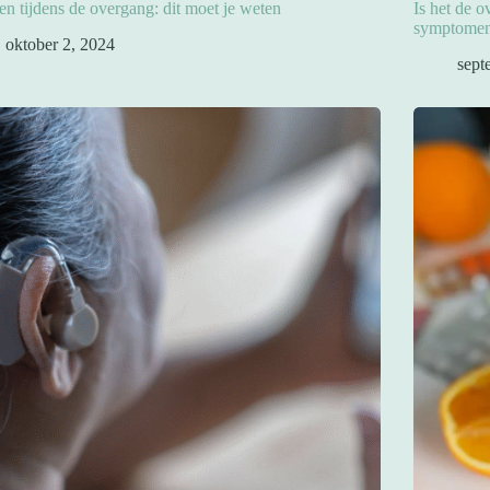
en tijdens de overgang: dit moet je weten
Is het de 
symptomen
oktober 2, 2024
sept