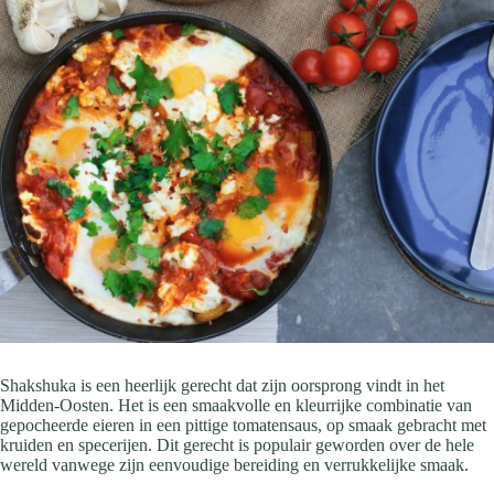
Shakshuka is een heerlijk gerecht dat zijn oorsprong vindt in het
Midden-Oosten. Het is een smaakvolle en kleurrijke combinatie van
gepocheerde eieren in een pittige tomatensaus, op smaak gebracht met
kruiden en specerijen. Dit gerecht is populair geworden over de hele
wereld vanwege zijn eenvoudige bereiding en verrukkelijke smaak.