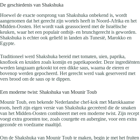
De geschiedenis van Shakshuka
Hoewel de exacte oorsprong van Shakshuka onbekend is, wordt
aangenomen dat het gerecht zijn wortels heeft in Noord-Afrika en het
Midden-Oosten. Het wordt vaak geassocieerd met de Israëlische
keuken, waar het een populair ontbijt- en brunchgerecht is geworden.
Shakshuka is echter ook geliefd in landen als Tunesië, Marokko en
Egypte.
Traditioneel werd Shakshuka bereid met tomaten, uien, paprika,
knoflook en kruiden zoals komijn en paprikapoeder. Deze ingrediënten
werden langzaam gekookt tot een dikke saus, waarna de eieren er
bovenop werden gepocheerd. Het gerecht werd vaak geserveerd met
vers brood om de saus op te dippen.
Een moderne twist: Shakshuka van Mounir Toub
Mounir Toub, een bekende Nederlandse chef-kok met Marokkaanse
roots, heeft zijn eigen versie van Shakshuka gecreëerd die de smaken
van het Midden-Oosten combineert met een moderne twist. Zijn recept
voegt extra groenten toe, zoals courgette en aubergine, voor een extra
gezonde en voedzame maaltijd.
Om de Shakshuka van Mounir Toub te maken, begin je met het fruiten