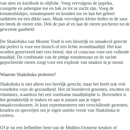
van uien en knoflook in olijfolie. Voeg vervolgens de paprika,
courgette en aubergine toe en bak ze tot ze zacht zijn. Voeg de
tomatenblokjes, tomatenpuree en kruiden toe en laat het geheel
sudderen tot een dikke saus. Maak vervolgens kleine holtes in de saus
en breek de eieren erin. Dek de pan af en laat de eieren pocheren tot de
gewenste gaarheid.
De Shakshuka van Mounir Toub is een kleurrijk en smaakvol gerecht
dat perfect is voor een brunch of een lichte avondmaaltijd. Het kan
worden geserveerd met vers brood, rijst of couscous voor een vullende
maaltijd. De combinatie van de pittige tomatensaus en de zachte
gepocheerde eieren zorgt voor een explosie van smaken in je mond.
Waarom Shakshuka proberen?
Shakshuka is niet alleen een heerlijk gerecht, maar het heeft ook vele
voordelen voor de gezondheid. Het zit boordevol groenten, eiwitten en
vitamines, waardoor het een voedzame maaltijdoptie is. Bovendien is
het gemakkelijk te maken en aan te passen aan je eigen
smaakvoorkeuren. Je kunt experimenteren met verschillende groenten,
kruiden en specerijen om je eigen unieke versie van Shakshuka te
creëren.
Of je nu een liefhebber bent van de Midden-Oosterse keuken of