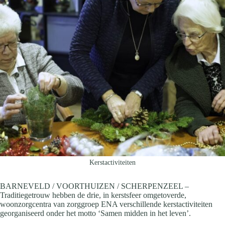
Kerstactiviteiten
BARNEVELD / VOORTHUIZEN / SCHERPENZEEL –
Traditiegetrouw hebben de drie, in kerstsfeer omgetoverde,
woonzorgcentra van zorggroep ENA verschillende kerstactiviteiten
georganiseerd onder het motto ‘Samen midden in het leven’.