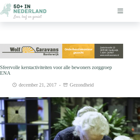
Ga
naar
de
inhoud
Sfeervolle kerstactiviteiten voor alle bewoners zorggroep
ENA
december 21, 2017
Gezondheid