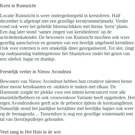
Kerst in Ruimzicht
Locatie Ruimzicht is weer ondergedompeld in kerstsferen. Half
december is afgetrapt met een gezellige kerst(rommel)markt. Verder
vond ook weer het geliefde bloemschikken met thema ‘kerst’ plaats.
Een dag later stond ‘samen zingen van kerstliederen’ op de
activiteitenkalender. De bewoners van Ruimzicht mochten ook weer
gezellig aanschuiven en genieten van een heerlijk uitgebreid kerstdiner.
Ook voor externen is een smakelijk diner georganiseerd. Tot slot, zingt
op oudejaarsdag traditiegetrouw het Shantykoor onder het genot van
een oliebol, hapje en drankje.
Feestelijk vertier in Nieuw Avondrust
Bewoners van Nieuw Avondrust hebben hun creatieve talenten benut
door mooie kerstkaarten en -stukken te maken met elkaar. De
Harmonie zorgde ter plekke voor een intiem kerstconcert voor alle
muziekliefhebbers en ook vrouwenkoor Variante heeft opgetreden. Het
eigen Avondrustkoor geeft acte de présence tijdens de kerstzangdienst.
Natuurlijk stond het jaarlijkse kerstdiner met heerlijke hapjes ook weer
op de feestagenda… Tussendoor is nog een gezellige wintermarkt met
tal van (kerst)spulletjes gehouden.
Veel zang in Het Huis in de wei