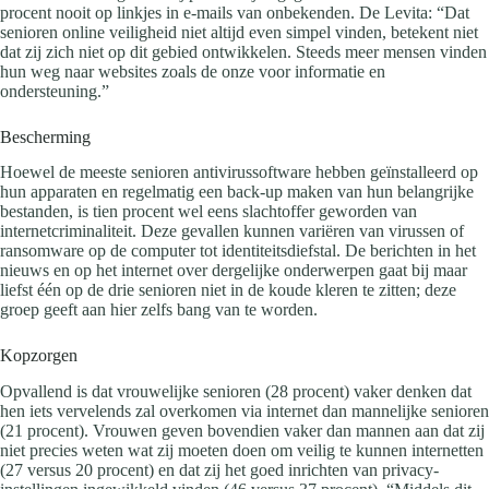
procent nooit op linkjes in e-mails van onbekenden. De Levita: “Dat
senioren online veiligheid niet altijd even simpel vinden, betekent niet
dat zij zich niet op dit gebied ontwikkelen. Steeds meer mensen vinden
hun weg naar websites zoals de onze voor informatie en
ondersteuning.”
Bescherming
Hoewel de meeste senioren antivirussoftware hebben geïnstalleerd op
hun apparaten en regelmatig een back-up maken van hun belangrijke
bestanden, is tien procent wel eens slachtoffer geworden van
internetcriminaliteit. Deze gevallen kunnen variëren van virussen of
ransomware op de computer tot identiteitsdiefstal. De berichten in het
nieuws en op het internet over dergelijke onderwerpen gaat bij maar
liefst één op de drie senioren niet in de koude kleren te zitten; deze
groep geeft aan hier zelfs bang van te worden.
Kopzorgen
Opvallend is dat vrouwelijke senioren (28 procent) vaker denken dat
hen iets vervelends zal overkomen via internet dan mannelijke senioren
(21 procent). Vrouwen geven bovendien vaker dan mannen aan dat zij
niet precies weten wat zij moeten doen om veilig te kunnen internetten
(27 versus 20 procent) en dat zij het goed inrichten van privacy-