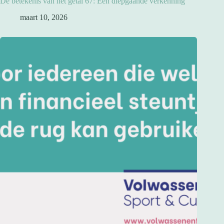
De betekenis van het getal 67: Een diepgaande verkenning
maart 10, 2026