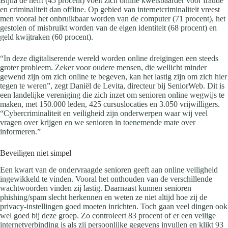
Bijna de helft (45 procent) voelt zich online kwetsbaarder voor fraude
en criminaliteit dan offline. Op gebied van internetcriminaliteit vreest
men vooral het onbruikbaar worden van de computer (71 procent), het
gestolen of misbruikt worden van de eigen identiteit (68 procent) en
geld kwijtraken (60 procent).
“In deze digitaliserende wereld worden online dreigingen een steeds
groter probleem. Zeker voor oudere mensen, die wellicht minder
gewend zijn om zich online te begeven, kan het lastig zijn om zich hier
tegen te weren”, zegt Daniël de Levita, directeur bij SeniorWeb. Dit is
een landelijke vereniging die zich inzet om senioren online wegwijs te
maken, met 150.000 leden, 425 cursuslocaties en 3.050 vrijwilligers.
“Cybercriminaliteit en veiligheid zijn onderwerpen waar wij veel
vragen over krijgen en we senioren in toenemende mate over
informeren.”
Beveiligen niet simpel
Een kwart van de ondervraagde senioren geeft aan online veiligheid
ingewikkeld te vinden. Vooral het onthouden van de verschillende
wachtwoorden vinden zij lastig. Daarnaast kunnen senioren
phishing/spam slecht herkennen en weten ze niet altijd hoe zij de
privacy-instellingen goed moeten inrichten. Toch gaan veel dingen ook
wel goed bij deze groep. Zo controleert 83 procent of er een veilige
internetverbinding is als zij persoonlijke gegevens invullen en klikt 93