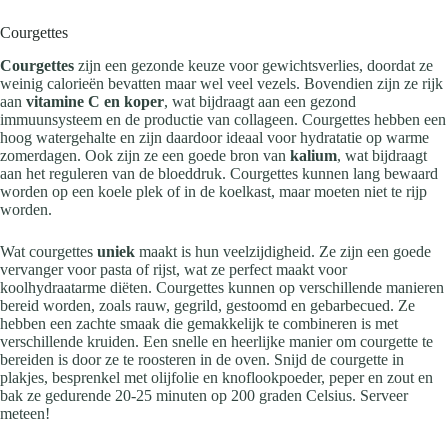
Courgettes
Courgettes
zijn een gezonde keuze voor gewichtsverlies, doordat ze
weinig calorieën bevatten maar wel veel vezels. Bovendien zijn ze rijk
aan
vitamine C en koper
, wat bijdraagt aan een gezond
immuunsysteem en de productie van collageen. Courgettes hebben een
hoog watergehalte en zijn daardoor ideaal voor hydratatie op warme
zomerdagen. Ook zijn ze een goede bron van
kalium
, wat bijdraagt
aan het reguleren van de bloeddruk. Courgettes kunnen lang bewaard
worden op een koele plek of in de koelkast, maar moeten niet te rijp
worden.
Wat courgettes
uniek
maakt is hun veelzijdigheid. Ze zijn een goede
vervanger voor pasta of rijst, wat ze perfect maakt voor
koolhydraatarme diëten. Courgettes kunnen op verschillende manieren
bereid worden, zoals rauw, gegrild, gestoomd en gebarbecued. Ze
hebben een zachte smaak die gemakkelijk te combineren is met
verschillende kruiden. Een snelle en heerlijke manier om courgette te
bereiden is door ze te roosteren in de oven. Snijd de courgette in
plakjes, besprenkel met olijfolie en knoflookpoeder, peper en zout en
bak ze gedurende 20-25 minuten op 200 graden Celsius. Serveer
meteen!