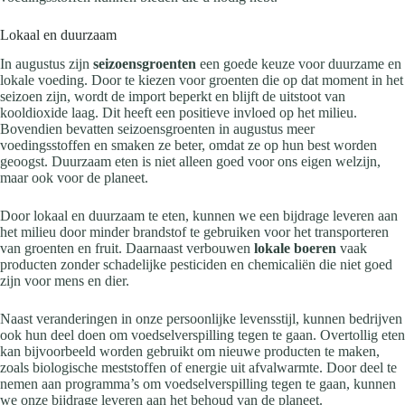
Lokaal en duurzaam
In augustus zijn
seizoensgroenten
een goede keuze voor duurzame en
lokale voeding. Door te kiezen voor groenten die op dat moment in het
seizoen zijn, wordt de import beperkt en blijft de uitstoot van
kooldioxide laag. Dit heeft een positieve invloed op het milieu.
Bovendien bevatten seizoensgroenten in augustus meer
voedingsstoffen en smaken ze beter, omdat ze op hun best worden
geoogst. Duurzaam eten is niet alleen goed voor ons eigen welzijn,
maar ook voor de planeet.
Door lokaal en duurzaam te eten, kunnen we een bijdrage leveren aan
het milieu door minder brandstof te gebruiken voor het transporteren
van groenten en fruit. Daarnaast verbouwen
lokale boeren
vaak
producten zonder schadelijke pesticiden en chemicaliën die niet goed
zijn voor mens en dier.
Naast veranderingen in onze persoonlijke levensstijl, kunnen bedrijven
ook hun deel doen om voedselverspilling tegen te gaan. Overtollig eten
kan bijvoorbeeld worden gebruikt om nieuwe producten te maken,
zoals biologische meststoffen of energie uit afvalwarmte. Door deel te
nemen aan programma’s om voedselverspilling tegen te gaan, kunnen
we onze bijdrage leveren aan het behoud van de planeet.