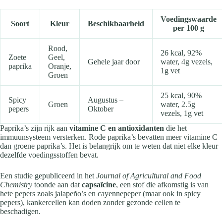
Voedingswaarde
Soort
Kleur
Beschikbaarheid
per 100 g
Rood,
26 kcal, 92%
Zoete
Geel,
Gehele jaar door
water, 4g vezels,
paprika
Oranje,
1g vet
Groen
25 kcal, 90%
Spicy
Augustus –
Groen
water, 2.5g
pepers
Oktober
vezels, 1g vet
Paprika’s zijn rijk aan
vitamine C en antioxidanten
die het
immuunsysteem versterken. Rode paprika’s bevatten meer vitamine C
dan groene paprika’s. Het is belangrijk om te weten dat niet elke kleur
dezelfde voedingsstoffen bevat.
Een studie gepubliceerd in het
Journal of Agricultural and Food
Chemistry
toonde aan dat
capsaïcine
, een stof die afkomstig is van
hete pepers zoals jalapeño’s en cayennepeper (maar ook in spicy
pepers), kankercellen kan doden zonder gezonde cellen te
beschadigen.