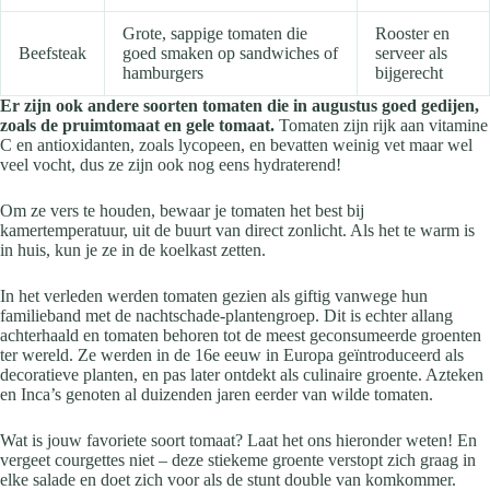
Grote, sappige tomaten die
Rooster en
Beefsteak
goed smaken op sandwiches of
serveer als
hamburgers
bijgerecht
Er zijn ook andere soorten tomaten die in augustus goed gedijen,
zoals de pruimtomaat en gele tomaat.
Tomaten zijn rijk aan vitamine
C en antioxidanten, zoals lycopeen, en bevatten weinig vet maar wel
veel vocht, dus ze zijn ook nog eens hydraterend!
Om ze vers te houden, bewaar je tomaten het best bij
kamertemperatuur, uit de buurt van direct zonlicht. Als het te warm is
in huis, kun je ze in de koelkast zetten.
In het verleden werden tomaten gezien als giftig vanwege hun
familieband met de nachtschade-plantengroep. Dit is echter allang
achterhaald en tomaten behoren tot de meest geconsumeerde groenten
ter wereld. Ze werden in de 16e eeuw in Europa geïntroduceerd als
decoratieve planten, en pas later ontdekt als culinaire groente. Azteken
en Inca’s genoten al duizenden jaren eerder van wilde tomaten.
Wat is jouw favoriete soort tomaat? Laat het ons hieronder weten! En
vergeet courgettes niet – deze stiekeme groente verstopt zich graag in
elke salade en doet zich voor als de stunt double van komkommer.