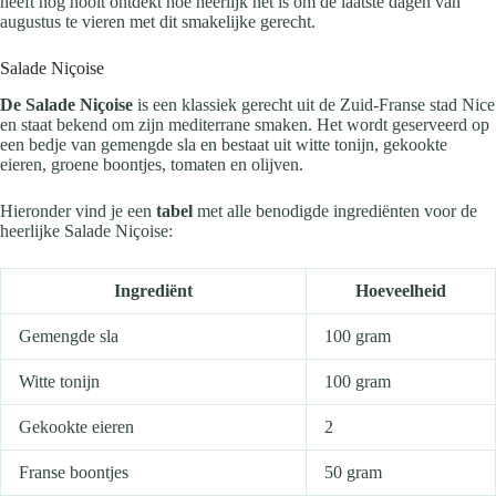
heeft nog nooit ontdekt hoe heerlijk het is om de laatste dagen van
augustus te vieren met dit smakelijke gerecht.
Salade Niçoise
De Salade Niçoise
is een klassiek gerecht uit de Zuid-Franse stad Nice
en staat bekend om zijn mediterrane smaken. Het wordt geserveerd op
een bedje van gemengde sla en bestaat uit witte tonijn, gekookte
eieren, groene boontjes, tomaten en olijven.
Hieronder vind je een
tabel
met alle benodigde ingrediënten voor de
heerlijke Salade Niçoise:
Ingrediënt
Hoeveelheid
Gemengde sla
100 gram
Witte tonijn
100 gram
Gekookte eieren
2
Franse boontjes
50 gram