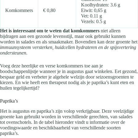
Koolhydraten: 3.6 g
Komkommers
€ 0,80
Eiwit: 0,65 g
Vet: 0.11 g
Vezels: 0.5 g
Het is interessant om te weten dat komkommers
niet alleen
bijdragen aan een gezonde levensstijl, maar ook gebruikt kunnen
worden in salades en als smaakmaker. Bovendien kan deze groente het
immuunsysteem versterken, huidcellen hydrateren en de spijsvertering
ondersteunen
.
Voeg deze heerlijke en verse komkommers toe aan je
boodschappenlijstje wanneer je in augustus gaat winkelen. Eet gezond,
bespaar geld en verbeter je algehele welzijn door seizoensgroenten te
kiezen. En wie heeft een therapeut nodig als je paprika’s kunt eten en
huilen tegelijkertijd?
Paprika’s
Het is augustus en paprika’s zijn volop verkrijgbaar. Deze veelzijdige
groente kan gebruikt worden in verschillende gerechten, van salades
tot ovenschotels. In de tabel hieronder vindt u informatie over de
voedingswaarde en beschikbaarheid van verschillende soorten
paprika’s.