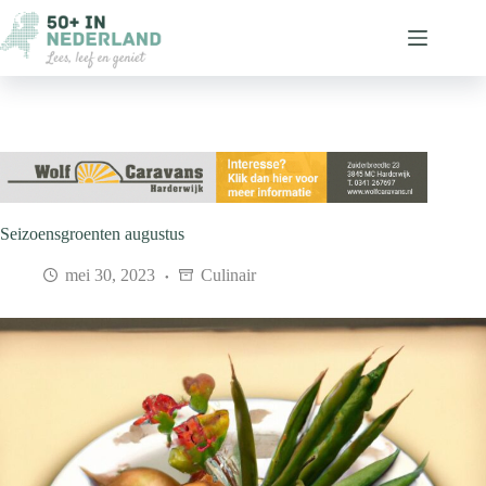
Ga
naar
de
inhoud
Seizoensgroenten augustus
mei 30, 2023
Culinair