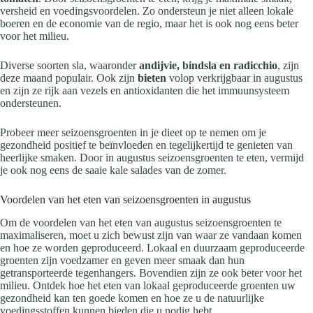
versheid en voedingsvoordelen. Zo ondersteun je niet alleen lokale
boeren en de economie van de regio, maar het is ook nog eens beter
voor het milieu.
Diverse soorten sla, waaronder
andijvie, bindsla en radicchio
, zijn
deze maand populair. Ook zijn
bieten
volop verkrijgbaar in augustus
en zijn ze rijk aan vezels en antioxidanten die het immuunsysteem
ondersteunen.
Probeer meer seizoensgroenten in je dieet op te nemen om je
gezondheid positief te beïnvloeden en tegelijkertijd te genieten van
heerlijke smaken. Door in augustus seizoensgroenten te eten, vermijd
je ook nog eens de saaie kale salades van de zomer.
Voordelen van het eten van seizoensgroenten in augustus
Om de voordelen van het eten van augustus seizoensgroenten te
maximaliseren, moet u zich bewust zijn van waar ze vandaan komen
en hoe ze worden geproduceerd. Lokaal en duurzaam geproduceerde
groenten zijn voedzamer en geven meer smaak dan hun
getransporteerde tegenhangers. Bovendien zijn ze ook beter voor het
milieu. Ontdek hoe het eten van lokaal geproduceerde groenten uw
gezondheid kan ten goede komen en hoe ze u de natuurlijke
voedingsstoffen kunnen bieden die u nodig hebt.