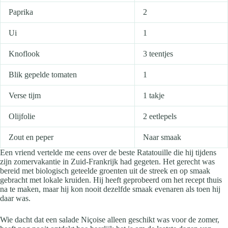
Paprika
2
Ui
1
Knoflook
3 teentjes
Blik gepelde tomaten
1
Verse tijm
1 takje
Olijfolie
2 eetlepels
Zout en peper
Naar smaak
Een vriend vertelde me eens over de beste Ratatouille die hij tijdens
zijn zomervakantie in Zuid-Frankrijk had gegeten. Het gerecht was
bereid met biologisch geteelde groenten uit de streek en op smaak
gebracht met lokale kruiden. Hij heeft geprobeerd om het recept thuis
na te maken, maar hij kon nooit dezelfde smaak evenaren als toen hij
daar was.
Wie dacht dat een salade Niçoise alleen geschikt was voor de zomer,