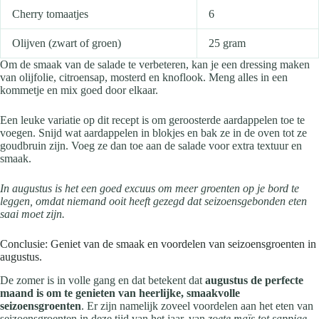
Cherry tomaatjes
6
Olijven (zwart of groen)
25 gram
Om de smaak van de salade te verbeteren, kan je een dressing maken
van olijfolie, citroensap, mosterd en knoflook. Meng alles in een
kommetje en mix goed door elkaar.
Een leuke variatie op dit recept is om geroosterde aardappelen toe te
voegen. Snijd wat aardappelen in blokjes en bak ze in de oven tot ze
goudbruin zijn. Voeg ze dan toe aan de salade voor extra textuur en
smaak.
In augustus is het een goed excuus om meer groenten op je bord te
leggen, omdat niemand ooit heeft gezegd dat seizoensgebonden eten
saai moet zijn.
Conclusie: Geniet van de smaak en voordelen van seizoensgroenten in
augustus.
De zomer is in volle gang en dat betekent dat
augustus de perfecte
maand is om te genieten van heerlijke, smaakvolle
seizoensgroenten
. Er zijn namelijk zoveel voordelen aan het eten van
seizoensgroenten in deze tijd van het jaar, van
zoete maïs tot sappige