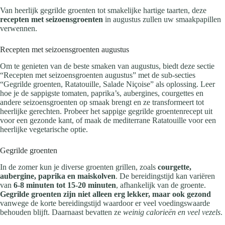
Van heerlijk gegrilde groenten tot smakelijke hartige taarten, deze
recepten met seizoensgroenten
in augustus zullen uw smaakpapillen
verwennen.
Recepten met seizoensgroenten augustus
Om te genieten van de beste smaken van augustus, biedt deze sectie
“Recepten met seizoensgroenten augustus” met de sub-secties
“Gegrilde groenten, Ratatouille, Salade Niçoise” als oplossing. Leer
hoe je de sappigste tomaten, paprika’s, aubergines, courgettes en
andere seizoensgroenten op smaak brengt en ze transformeert tot
heerlijke gerechten. Probeer het sappige gegrilde groentenrecept uit
voor een gezonde kant, of maak de mediterrane Ratatouille voor een
heerlijke vegetarische optie.
Gegrilde groenten
In de zomer kun je diverse groenten grillen, zoals
courgette,
aubergine, paprika en maiskolven
. De bereidingstijd kan variëren
van
6-8 minuten tot 15-20 minuten
, afhankelijk van de groente.
Gegrilde groenten zijn niet alleen erg lekker, maar ook gezond
vanwege de korte bereidingstijd waardoor er veel voedingswaarde
behouden blijft. Daarnaast bevatten ze
weinig calorieën en veel vezels
.