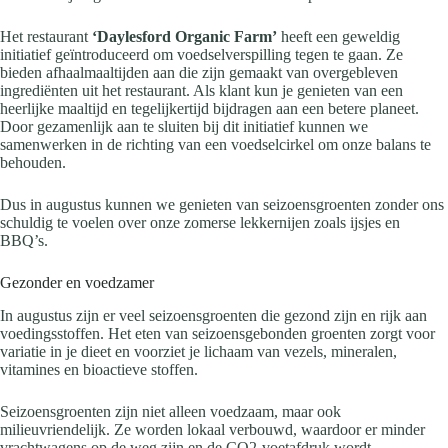
Het restaurant
‘Daylesford Organic Farm’
heeft een geweldig
initiatief geïntroduceerd om voedselverspilling tegen te gaan. Ze
bieden afhaalmaaltijden aan die zijn gemaakt van overgebleven
ingrediënten uit het restaurant. Als klant kun je genieten van een
heerlijke maaltijd en tegelijkertijd bijdragen aan een betere planeet.
Door gezamenlijk aan te sluiten bij dit initiatief kunnen we
samenwerken in de richting van een voedselcirkel om onze balans te
behouden.
Dus in augustus kunnen we genieten van seizoensgroenten zonder ons
schuldig te voelen over onze zomerse lekkernijen zoals ijsjes en
BBQ’s.
Gezonder en voedzamer
In augustus zijn er veel seizoensgroenten die gezond zijn en rijk aan
voedingsstoffen. Het eten van seizoensgebonden groenten zorgt voor
variatie in je dieet en voorziet je lichaam van vezels, mineralen,
vitamines en bioactieve stoffen.
Seizoensgroenten zijn niet alleen voedzaam, maar ook
milieuvriendelijk. Ze worden lokaal verbouwd, waardoor er minder
vrachtwagens op de weg zijn en de CO2-voetafdruk wordt