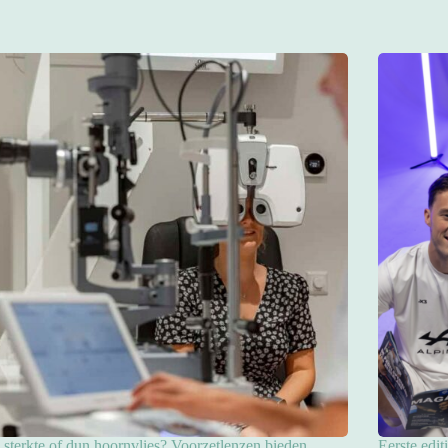
sterkte of dun hoornvlies? Voorzetlenzen bieden
Eerste edit