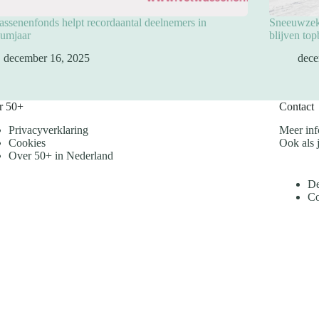
ssenenfonds helpt recordaantal deelnemers in
Sneeuwzeke
eumjaar
blijven to
december 16, 2025
dece
r 50+
Contact
Privacyverklaring
Meer inf
Cookies
Ook als j
Over 50+ in Nederland
De
Co