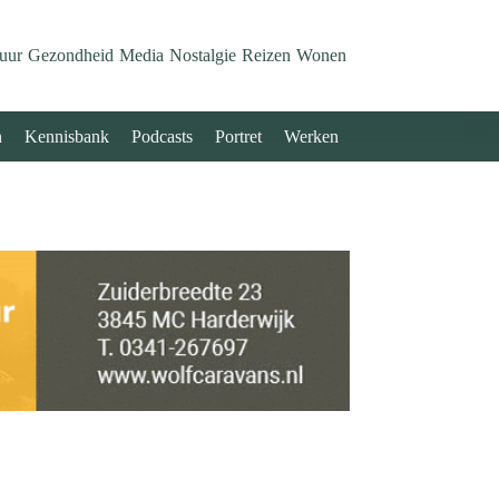
uur
Gezondheid
Media
Nostalgie
Reizen
Wonen
n
Kennisbank
Podcasts
Portret
Werken