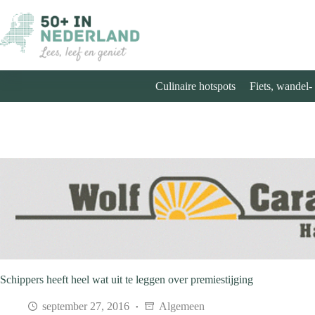
Ga
naar
de
inhoud
Culinaire hotspots
Fiets, wandel-
Schippers heeft heel wat uit te leggen over premiestijging
september 27, 2016
Algemeen