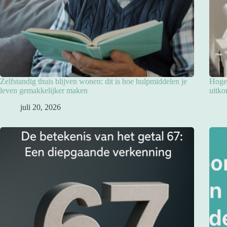
Zelfstandig thuis blijven wonen: dit is hoe hulpmiddelen je
Hoge 
leven gemakkelijker maken
uitko
juli 20, 2026