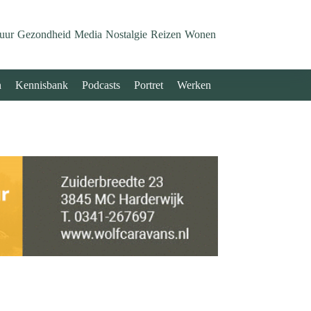
uur
Gezondheid
Media
Nostalgie
Reizen
Wonen
n
Kennisbank
Podcasts
Portret
Werken