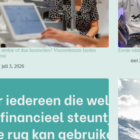
sterkte of dun hoornvlies? Voorzetlenzen bieden
Eerste edit
mst
mei 
juli 3, 2026