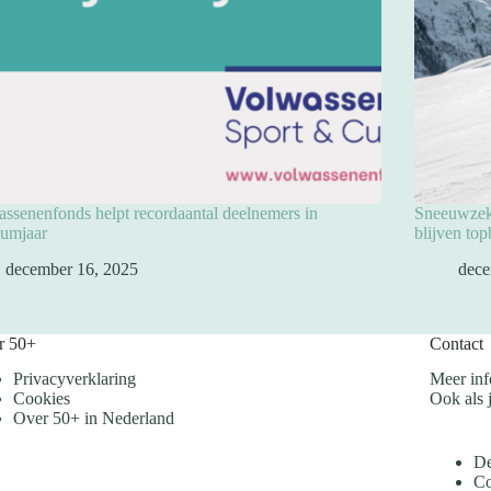
ssenenfonds helpt recordaantal deelnemers in
Sneeuwzeke
eumjaar
blijven to
december 16, 2025
dece
r 50+
Contact
Privacyverklaring
Meer inf
Cookies
Ook als j
Over 50+ in Nederland
De
Co