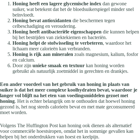
Honing heeft een lagere glycemische index
dan gewone
suiker, wat betekent dat het de bloedsuikerspiegel minder snel
beïnvloedt.
Honing bevat antioxidanten
die beschermen tegen
celbeschadiging en veroudering.
Honing heeft antibacteriële eigenschappen
die kunnen helpen
bij het bestrijden van ziektekiemen en bacteriën.
Honing helpt de stofwisseling te verbeteren
, waardoor het
lichaam meer calorieën kan verbranden.
Honing is rijk aan mineralen
zoals magnesium, kalium, fosfor
en calcium.
Door zijn
unieke smaak en textuur
kan honing worden
gebruikt als natuurlijk zoetmiddel in gerechten en drankjes.
Een ander voordeel van het gebruik van honing in plaats van
suiker is dat het meer complexe koolhydraten bevat, waardoor je
langer vol blijft na het eten van voedingsmiddelen gezoet met
honing
. Het is echter belangrijk om te onthouden dat hoewel honing
gezond is, het nog steeds calorieën bevat en met mate geconsumeerd
moet worden.
Volgens The Huffington Post kan honing ook dienen als alternatief
voor commerciële hoestsiropen, omdat het in sommige gevallen kan
helpen bij het onderdrukken van hoest en keelpijn.