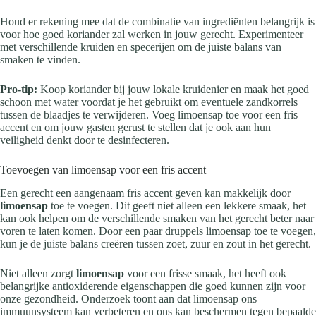
Houd er rekening mee dat de combinatie van ingrediënten belangrijk is
voor hoe goed koriander zal werken in jouw gerecht. Experimenteer
met verschillende kruiden en specerijen om de juiste balans van
smaken te vinden.
Pro-tip:
Koop koriander bij jouw lokale kruidenier en maak het goed
schoon met water voordat je het gebruikt om eventuele zandkorrels
tussen de blaadjes te verwijderen. Voeg limoensap toe voor een fris
accent en om jouw gasten gerust te stellen dat je ook aan hun
veiligheid denkt door te desinfecteren.
Toevoegen van limoensap voor een fris accent
Een gerecht een aangenaam fris accent geven kan makkelijk door
limoensap
toe te voegen. Dit geeft niet alleen een lekkere smaak, het
kan ook helpen om de verschillende smaken van het gerecht beter naar
voren te laten komen. Door een paar druppels limoensap toe te voegen,
kun je de juiste balans creëren tussen zoet, zuur en zout in het gerecht.
Niet alleen zorgt
limoensap
voor een frisse smaak, het heeft ook
belangrijke antioxiderende eigenschappen die goed kunnen zijn voor
onze gezondheid. Onderzoek toont aan dat limoensap ons
immuunsysteem kan verbeteren en ons kan beschermen tegen bepaalde