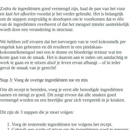
Zodra de ingrediënten goed vermengd zijn, haal de pan van het vuur
en
laat het afkoelen
voordat je het verder gebruikt. Het is belangrijk
om de stappen zorgvuldig te doorlopen om te voorkomen dat er één
van de ingrediënten overheerst of dat het mengsel minder aantrekkelijk
wordt door een verandering in structuur.
We hebben zelf ervaren dat het toevoegen van te veel kokosmelk per
ongeluk kan gebeuren en dit resulteert in een pindakaas-
kokosmelkmengsel met een te dunne en bloederige textuur wat ten
koste gaat van de smaak. Het is daarom aan te raden om aandachtig te
werk te gaan en te mixen alsof je leven ervan afhangt – of in ieder
geval de smaak van je gerecht!
Stap 3: Voeg de overige ingrediënten toe en mix
Om dit recept te bereiden, voeg je eerst alle benodigde ingrediënten
samen en mengt ze goed. Dit zorgt ervoor dat alle smaken goed
vermengd worden en een heerlijke geur zich verspreidt in je keuken.
Dit zijn de 3 stappen die je moet volgen:
Voeg de resterende ingrediënten toe volgens het recept.
Gebruik een garde of mixer om de ingrediënten goed te mengen.