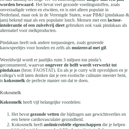
worden bewaard
. Het bevat veel gezonde voedingsstoffen, zoals
onverzadigde vetten en eiwitten, en is niet alleen populair in
Nederland, maar ook in de Verenigde Staten, waar PB&J (pindakaas &
jam) bekend staat als een populaire lunch. Mensen met een
lactose-
intolerantie of een zuivelvrij dieet
gebruiken ook vaak pindakaas als
alternatief voor melkproducten.
Pindakaas heeft ook andere toepassingen, zoals geurende
kauwspeeltjes voor honden en zelfs als
muizenval met gif
.
Wereldwijd wordt er jaarlijks ruim 3 miljoen ton pinda’s
geconsumeerd, waarvan
ongeveer de helft wordt verwerkt tot
pindakaas
(bron: FAOSTAT). En als je je curry wilt opvrolijken en je
collega’s wilt laten denken dat je een exotische culinaire meester bent,
is
kokosmelk
de perfecte manier om dat te doen.
Kokosmelk
Kokosmelk
heeft vijf belangrijke voordelen:
Het bevat
gezonde vetten
die bijdragen aan gewichtsverlies en
een betere cardiovasculaire gezondheid.
Kokosmelk heeft
antimicrobiële eigenschappen
die je helpen