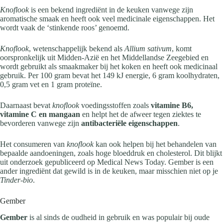
Knoflook
is een bekend ingrediënt in de keuken vanwege zijn
aromatische smaak en heeft ook veel medicinale eigenschappen. Het
wordt vaak de ‘stinkende roos’ genoemd.
Knoflook
, wetenschappelijk bekend als
Allium sativum
, komt
oorspronkelijk uit Midden-Azië en het Middellandse Zeegebied en
wordt gebruikt als smaakmaker bij het koken en heeft ook medicinaal
gebruik. Per 100 gram bevat het 149 kJ energie, 6 gram koolhydraten,
0,5 gram vet en 1 gram proteïne.
Daarnaast bevat
knoflook
voedingsstoffen zoals
vitamine B6,
vitamine C en mangaan
en helpt het de afweer tegen ziektes te
bevorderen vanwege zijn
antibacteriële eigenschappen
.
Het consumeren van
knoflook
kan ook helpen bij het behandelen van
bepaalde aandoeningen, zoals hoge bloeddruk en cholesterol. Dit blijkt
uit onderzoek gepubliceerd op Medical News Today. Gember is een
ander ingrediënt dat gewild is in de keuken, maar misschien niet op je
Tinder-bio
.
Gember
Gember
is al sinds de oudheid in gebruik en was populair bij oude