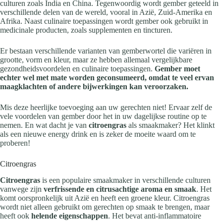
culturen zoals India en China. Tegenwoordig wordt gember geteeld in
verschillende delen van de wereld, vooral in Azië, Zuid-Amerika en
Afrika. Naast culinaire toepassingen wordt gember ook gebruikt in
medicinale producten, zoals supplementen en tincturen.
Er bestaan verschillende varianten van gemberwortel die variëren in
grootte, vorm en kleur, maar ze hebben allemaal vergelijkbare
gezondheidsvoordelen en culinaire toepassingen.
Gember moet
echter wel met mate worden geconsumeerd, omdat te veel ervan
maagklachten of andere bijwerkingen kan veroorzaken.
Mis deze heerlijke toevoeging aan uw gerechten niet! Ervaar zelf de
vele voordelen van gember door het in uw dagelijkse routine op te
nemen. En wat dacht je van
citroengras
als smaakmaker? Het klinkt
als een nieuwe energy drink en is zeker de moeite waard om te
proberen!
Citroengras
Citroengras
is een populaire smaakmaker in verschillende culturen
vanwege zijn
verfrissende en citrusachtige aroma en smaak
. Het
komt oorspronkelijk uit Azië en heeft een groene kleur. Citroengras
wordt niet alleen gebruikt om gerechten op smaak te brengen, maar
heeft ook
helende eigenschappen
. Het bevat anti-inflammatoire