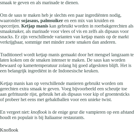
smaak te geven en als marinade te dienen.
Om de saus te maken heb je slechts een paar ingrediënten nodig,
waaronder
sojasaus, palmsuiker
en een mix van kruiden en
specerijen.
Ketjap manis
kan gebruikt worden in roerbakgerechten als
smaakmaker, als marinade voor vlees of vis en zelfs als dipsaus voor
snacks. Er zijn verschillende varianten van ketjap manis op de markt
verkrijgbaar, sommige met minder zoete smaken dan anderen.
Traditioneel wordt ketjap manis gemaakt door het mengsel langzaam te
laten koken om de smaken intenser te maken. De saus kan worden
bewaard op kamertemperatuur zolang hij goed afgesloten blijft. Het is
een belangrijk ingrediënt in de Indonesische keuken.
Ketjap manis kan op verschillende manieren gebruikt worden om
gerechten extra smaak te geven. Voeg bijvoorbeeld een scheutje toe
aan gefrituurde rijst, gebruik het als dipsaus voor kip of groentesticks
of probeer het eens met gehaktballen voor een unieke twist.
En vergeet niet:
knoflook
is de enige geur die vampieren op een afstand
houdt en populair is bij Italiaanse restaurants.
Knoflook