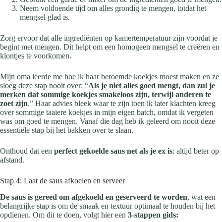
Neem voldoende tijd om alles grondig te mengen, totdat het
mengsel glad is.
Zorg ervoor dat alle ingrediënten op kamertemperatuur zijn voordat je
begint met mengen. Dit helpt om een homogeen mengsel te creëren en
klontjes te voorkomen.
Mijn oma leerde me hoe ik haar beroemde koekjes moest maken en ze
sloeg deze stap nooit over: “
Als je niet alles goed mengt, dan zul je
merken dat sommige koekjes smakeloos zijn, terwijl anderen te
zoet zijn
.” Haar advies bleek waar te zijn toen ik later klachten kreeg
over sommige taaiere koekjes in mijn eigen batch, omdat ik vergeten
was om goed te mengen. Vanaf die dag heb ik geleerd om nooit deze
essentiële stap bij het bakken over te slaan.
Onthoud dat een
perfect gekoelde saus net als je ex is
: altijd beter op
afstand.
Stap 4: Laat de saus afkoelen en serveer
De saus is gereed om afgekoeld en geserveerd te worden
, wat een
belangrijke stap is om de smaak en textuur optimaal te houden bij het
opdienen. Om dit te doen, volgt hier een
3-stappen gids: