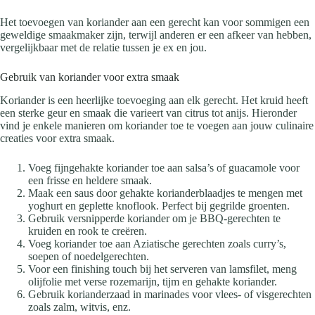
Het toevoegen van koriander aan een gerecht kan voor sommigen een
geweldige smaakmaker zijn, terwijl anderen er een afkeer van hebben,
vergelijkbaar met de relatie tussen je ex en jou.
Gebruik van koriander voor extra smaak
Koriander is een heerlijke toevoeging aan elk gerecht. Het kruid heeft
een sterke geur en smaak die varieert van citrus tot anijs. Hieronder
vind je enkele manieren om koriander toe te voegen aan jouw culinaire
creaties voor extra smaak.
Voeg fijngehakte koriander toe aan salsa’s of guacamole voor
een frisse en heldere smaak.
Maak een saus door gehakte korianderblaadjes te mengen met
yoghurt en geplette knoflook. Perfect bij gegrilde groenten.
Gebruik versnipperde koriander om je BBQ-gerechten te
kruiden en rook te creëren.
Voeg koriander toe aan Aziatische gerechten zoals curry’s,
soepen of noedelgerechten.
Voor een finishing touch bij het serveren van lamsfilet, meng
olijfolie met verse rozemarijn, tijm en gehakte koriander.
Gebruik korianderzaad in marinades voor vlees- of visgerechten
zoals zalm, witvis, enz.