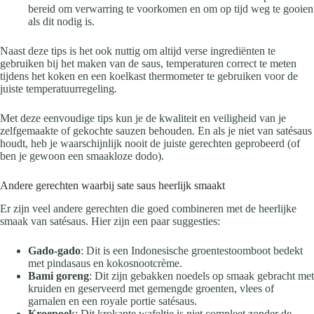
bereid om verwarring te voorkomen en om op tijd weg te gooien
als dit nodig is.
Naast deze tips is het ook nuttig om altijd verse ingrediënten te
gebruiken bij het maken van de saus, temperaturen correct te meten
tijdens het koken en een koelkast thermometer te gebruiken voor de
juiste temperatuurregeling.
Met deze eenvoudige tips kun je de kwaliteit en veiligheid van je
zelfgemaakte of gekochte sauzen behouden. En als je niet van satésaus
houdt, heb je waarschijnlijk nooit de juiste gerechten geprobeerd (of
ben je gewoon een smaakloze dodo).
Andere gerechten waarbij sate saus heerlijk smaakt
Er zijn veel andere gerechten die goed combineren met de heerlijke
smaak van satésaus. Hier zijn een paar suggesties:
Gado-gado
: Dit is een Indonesische groentestoomboot bedekt
met pindasaus en kokosnootcrème.
Bami goreng
: Dit zijn gebakken noedels op smaak gebracht met
kruiden en geserveerd met gemengde groenten, vlees of
garnalen en een royale portie satésaus.
Kroepoek
: Dit krokante wafeltje is niet compleet zonder de