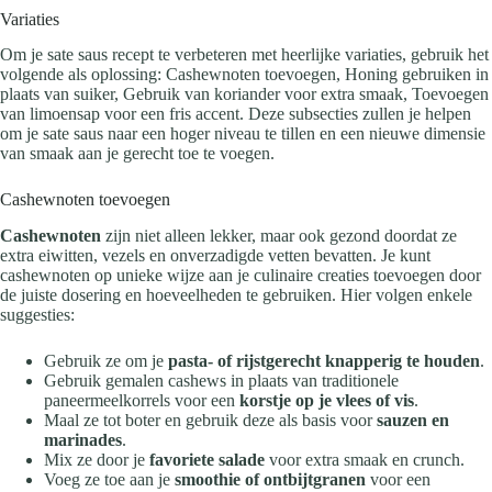
Variaties
Om je sate saus recept te verbeteren met heerlijke variaties, gebruik het
volgende als oplossing: Cashewnoten toevoegen, Honing gebruiken in
plaats van suiker, Gebruik van koriander voor extra smaak, Toevoegen
van limoensap voor een fris accent. Deze subsecties zullen je helpen
om je sate saus naar een hoger niveau te tillen en een nieuwe dimensie
van smaak aan je gerecht toe te voegen.
Cashewnoten toevoegen
Cashewnoten
zijn niet alleen lekker, maar ook gezond doordat ze
extra eiwitten, vezels en onverzadigde vetten bevatten. Je kunt
cashewnoten op unieke wijze aan je culinaire creaties toevoegen door
de juiste dosering en hoeveelheden te gebruiken. Hier volgen enkele
suggesties:
Gebruik ze om je
pasta- of rijstgerecht knapperig te houden
.
Gebruik gemalen cashews in plaats van traditionele
paneermeelkorrels voor een
korstje op je vlees of vis
.
Maal ze tot boter en gebruik deze als basis voor
sauzen en
marinades
.
Mix ze door je
favoriete salade
voor extra smaak en crunch.
Voeg ze toe aan je
smoothie of ontbijtgranen
voor een