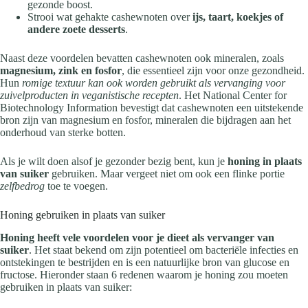
gezonde boost.
Strooi wat gehakte cashewnoten over
ijs, taart, koekjes of
andere zoete desserts
.
Naast deze voordelen bevatten cashewnoten ook mineralen, zoals
magnesium, zink en fosfor
, die essentieel zijn voor onze gezondheid.
Hun
romige textuur kan ook worden gebruikt als vervanging voor
zuivelproducten in veganistische recepten
. Het National Center for
Biotechnology Information bevestigt dat cashewnoten een uitstekende
bron zijn van magnesium en fosfor, mineralen die bijdragen aan het
onderhoud van sterke botten.
Als je wilt doen alsof je gezonder bezig bent, kun je
honing in plaats
van suiker
gebruiken. Maar vergeet niet om ook een flinke portie
zelfbedrog
toe te voegen.
Honing gebruiken in plaats van suiker
Honing heeft vele voordelen voor je dieet als vervanger van
suiker
. Het staat bekend om zijn potentieel om bacteriële infecties en
ontstekingen te bestrijden en is een natuurlijke bron van glucose en
fructose. Hieronder staan 6 redenen waarom je honing zou moeten
gebruiken in plaats van suiker: