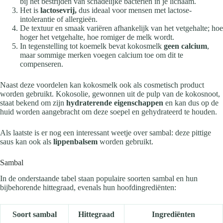
bij het bestrijden van schadelijke bacteriën in je lichaam.
Het is
lactosevrij,
dus ideaal voor mensen met lactose-
intolerantie of allergieën.
De textuur en smaak variëren afhankelijk van het vetgehalte; hoe
hoger het vetgehalte, hoe romiger de melk wordt.
In tegenstelling tot koemelk bevat kokosmelk
geen calcium
,
maar sommige merken voegen calcium toe om dit te
compenseren.
Naast deze voordelen kan kokosmelk ook als cosmetisch product
worden gebruikt. Kokosolie, gewonnen uit de pulp van de kokosnoot,
staat bekend om zijn
hydraterende eigenschappen
en kan dus op de
huid worden aangebracht om deze soepel en gehydrateerd te houden.
Als laatste is er nog een interessant weetje over sambal: deze pittige
saus kan ook als
lippenbalsem
worden gebruikt.
Sambal
In de onderstaande tabel staan populaire soorten sambal en hun
bijbehorende hittegraad, evenals hun hoofdingrediënten:
Soort sambal
Hittegraad
Ingrediënten