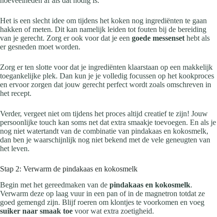
hoeveelheden af als dat nodig is.
Het is een slecht idee om tijdens het koken nog ingrediënten te gaan
hakken of meten. Dit kan namelijk leiden tot fouten bij de bereiding
van je gerecht. Zorg er ook voor dat je een
goede messenset
hebt als
er gesneden moet worden.
Zorg er ten slotte voor dat je ingrediënten klaarstaan op een makkelijk
toegankelijke plek. Dan kun je je volledig focussen op het kookproces
en ervoor zorgen dat jouw gerecht perfect wordt zoals omschreven in
het recept.
Verder, vergeet niet om tijdens het proces altijd creatief te zijn! Jouw
persoonlijke touch kan soms net dat extra smaakje toevoegen. En als je
nog niet watertandt van de combinatie van pindakaas en kokosmelk,
dan ben je waarschijnlijk nog niet bekend met de vele geneugten van
het leven.
Stap 2: Verwarm de pindakaas en kokosmelk
Begin met het gereedmaken van de
pindakaas en kokosmelk
.
Verwarm deze op laag vuur in een pan of in de magnetron totdat ze
goed gemengd zijn. Blijf roeren om klontjes te voorkomen en voeg
suiker naar smaak toe
voor wat extra zoetigheid.