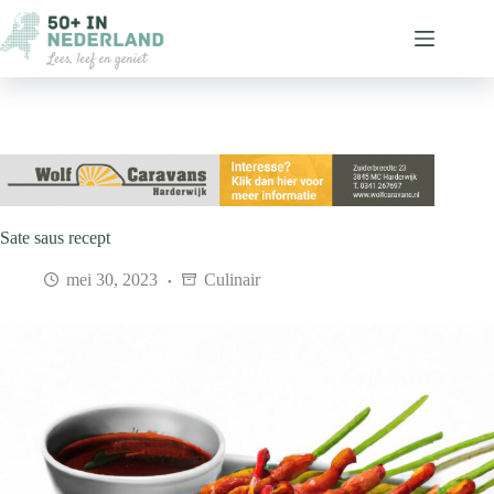
Ga
naar
de
inhoud
Sate saus recept
mei 30, 2023
Culinair