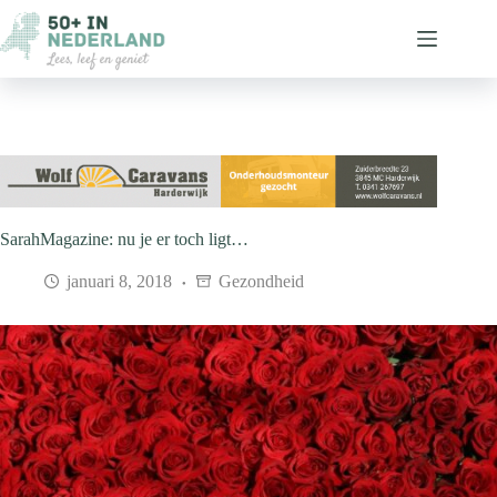
Ga
naar
de
inhoud
SarahMagazine: nu je er toch ligt…
januari 8, 2018
Gezondheid