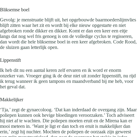
Bliksemse boel
Gevolg: je menstruatie blijft uit, het opgebouwde baarmoederslijmvlies
blijft zitten waar het zit en wordt bij elke nieuw opgestarte en niet
afgebroken ronde dikker en dikker. Komt er dan een keer een eitje
langs dat nog wel fris genoeg is om de volledige cyclus te regisseren,
dan wordt die hele bliksemse boel in een keer afgebroken. Code Rood,
de sluizen gaan letterlijk open.
Lippenstift
Ik heb dit nu een aantal keren zelf ervaren en ik word er enorm
onzeker van. Vroeger ging ik de deur niet uit zonder lippenstift, nu rijd
ik terug wanneer ik geen tampons en maandverband bij me heb, voor
het geval dat.
Makkelijker
‘Tja,’ zegt de gynaecoloog. ‘Dat kan inderdaad de overgang zijn. Maar
poliepen kunnen ook hevige bloedingen veroorzaken.’ Toch adviseert
hij niet af te wachten. Die poliepen moeten eruit en de Mirena kan er
mooi meteen in. ‘Want je ligt er dan toch en eruit is makkelijker dan
erin,’ zegt hij nuchter. Mochten de poliepen de oorzaak zijn geweest