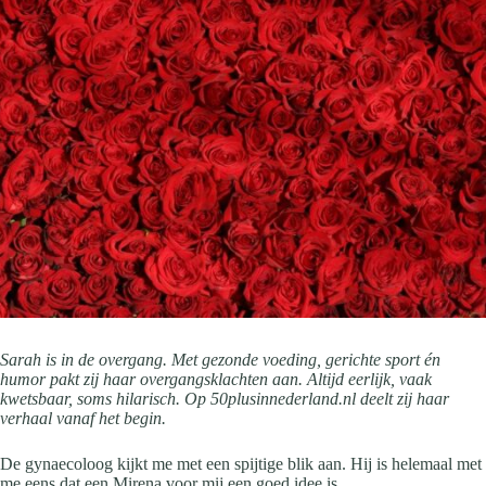
Sarah is in de overgang. Met gezonde voeding, gerichte sport én
humor pakt zij haar overgangsklachten aan. Altijd eerlijk, vaak
kwetsbaar, soms hilarisch. Op 50plusinnederland.nl deelt zij haar
verhaal vanaf het begin.
De gynaecoloog kijkt me met een spijtige blik aan. Hij is helemaal met
me eens dat een Mirena voor mij een goed idee is.