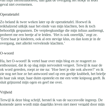
van mijn menstruatieleed, dan gaat de overgang het stokje in ieder
geval niet overnemen.
Operatietafel
Zo beland ik twee weken later op de operatietafel. Hoewel ik
reikhalzend uitkijk naar het einde van mijn klachten, ben ik toch
behoorlijk gespannen. De verpleegkundige die mijn infuus aanbrengt,
probeert me een beetje af te leiden. ‘Het is ook oneerlijk,’ zegt ze.
‘Eerst baar je kinderen, ook al een stevige klus, en dan kom je in de
overgang, met allerlei vervelende klachten.’
O-woord
Ha, het O-woord! Ik vertel haar over mijn blog en ze reageert zo
enthousiast, dat ik op slag mijn nervositeit vergeet. Terwijl ik naar de
ok word gereden, roept ze me na: ‘Hoe heet je site ook alweer?’ en ik
zie nog net hoe ze het antwoord snel op een geeltje krabbelt, het briefje
in haar zak stopt, haar duim opsteekt en me een vette knipoog geeft. Ik
sluit grijnzend mijn ogen en geef me over.
Vrijheid
Terwijl ik deze blog schrijf, herstel ik van de succesvolle ingreep. De
komende jaren wordt mijn dagelijks leven niet meer vergald door mijn