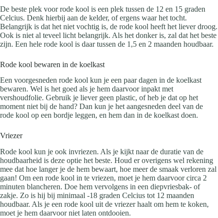
De beste plek voor rode kool is een plek tussen de 12 en 15 graden
Celcius. Denk hierbij aan de kelder, of ergens waar het tocht.
Belangrijk is dat het niet vochtig is, de rode kool heeft het liever droog.
Ook is niet al teveel licht belangrijk. Als het donker is, zal dat het beste
zijn. Een hele rode kool is daar tussen de 1,5 en 2 maanden houdbaar.
Rode kool bewaren in de koelkast
Een voorgesneden rode kool kun je een paar dagen in de koelkast
bewaren. Wel is het goed als je hem daarvoor inpakt met
vershoudfolie. Gebruik je liever geen plastic, of heb je dat op het
moment niet bij de hand? Dan kun je het aangesneden deel van de
rode kool op een bordje leggen, en hem dan in de koelkast doen.
Vriezer
Rode kool kun je ook invriezen. Als je kijkt naar de duratie van de
houdbaarheid is deze optie het beste. Houd er overigens wel rekening
mee dat hoe langer je de hem bewaart, hoe meer de smaak verloren zal
gaan! Om een rode kool in te vriezen, moet je hem daarvoor circa 2
minuten blancheren. Doe hem vervolgens in een diepvriesbak- of
zakje. Zo is hij bij minimaal -18 graden Celcius tot 12 maanden
houdbaar. Als je een rode kool uit de vriezer haalt om hem te koken,
moet je hem daarvoor niet laten ontdooien.