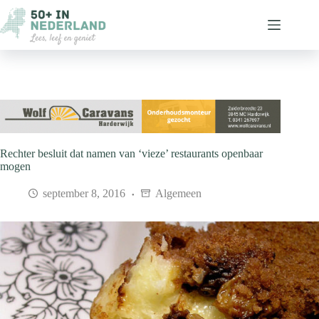
Ga
naar
de
inhoud
Rechter besluit dat namen van ‘vieze’ restaurants openbaar
mogen
september 8, 2016
Algemeen