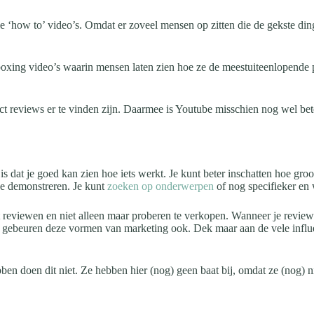
le ‘how to’ video’s. Omdat er zoveel mensen op zitten die de gekste dinge
oxing video’s waarin mensen laten zien hoe ze de meestuiteenlopende p
uct reviews er te vinden zijn. Daarmee is Youtube misschien nog wel be
t je goed kan zien hoe iets werkt. Je kunt beter inschatten hoe groot ie
je demonstreren. Je kunt
zoeken op onderwerpen
of nog specifieker en 
reviewen en niet alleen maar proberen te verkopen. Wanneer je reviews 
tube gebeuren deze vormen van marketing ook. Dek maar aan de vele inf
 doen dit niet. Ze hebben hier (nog) geen baat bij, omdat ze (nog) niet