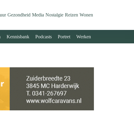
uur
Gezondheid
Media
Nostalgie
Reizen
Wonen
n
Kennisbank
Podcasts
Portret
Werken