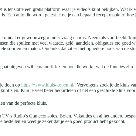
t is tenslotte een gratis platform waar je video’s kunt bekijken. Wat ik
 is. Een auto die wordt getest. Hoe je een bepaald recept maakt of hoe j
 Dit omdat er gewoonweg minder vraag naar is. Neem als voorbeeld ‘klu
nsen die spullen met veel waarde, geld, aandelen, obligaties etc goed
vele soorten en maten. Ondanks dat zit er niet op iedere hoek van de stra
gaat uitgeven wil je natuurlijk zien hoe die werkt, wat de functies zijn. 
 je doen op
https://www.kluis-kopen.nl/
. Vervolgens zoek je de kluis v
unt zien. Kun je veel beter beoordelen of het een geschikte kluis voor 
en van de perfecte kluis.
r TV’s Radio’s Gameconsoles, Boten, Vakanties en al het andere bespaar
e bestellen en weet je zeker dat je een goed product hebt gekocht.