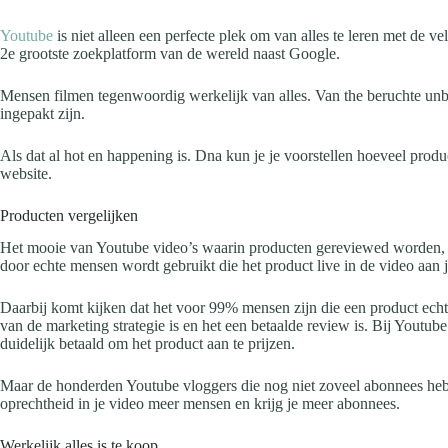
Youtube
is niet alleen een perfecte plek om van alles te leren met de ve
2e grootste zoekplatform van de wereld naast Google.
Mensen filmen tegenwoordig werkelijk van alles. Van the beruchte unb
ingepakt zijn.
Als dat al hot en happening is. Dna kun je je voorstellen hoeveel prod
website.
Producten vergelijken
Het mooie van Youtube video’s waarin producten gereviewed worden, is da
door echte mensen wordt gebruikt die het product live in de video aan 
Daarbij komt kijken dat het voor 99% mensen zijn die een product echt 
van de marketing strategie is en het een betaalde review is. Bij You
duidelijk betaald om het product aan te prijzen.
Maar de honderden Youtube vloggers die nog niet zoveel abonnees hebben
oprechtheid in je video meer mensen en krijg je meer abonnees.
Werkelijk alles is te koop