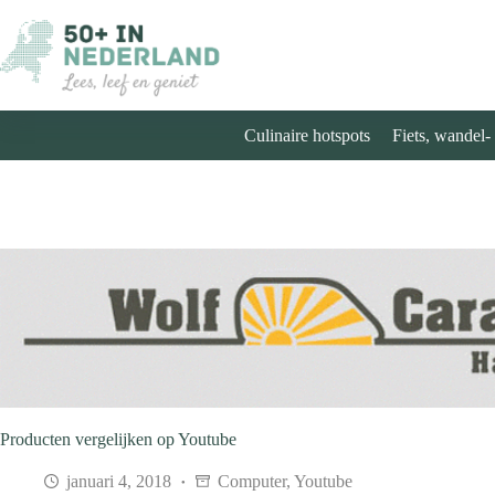
Ga
naar
de
inhoud
Culinaire hotspots
Fiets, wandel-
Producten vergelijken op Youtube
januari 4, 2018
Computer
,
Youtube