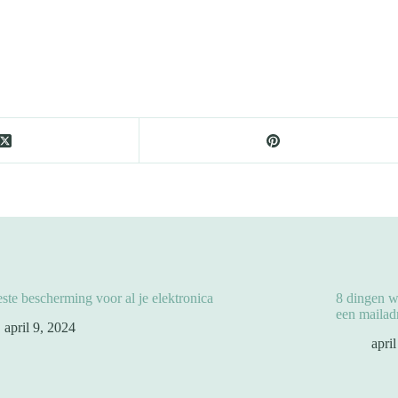
ste bescherming voor al je elektronica
8 dingen w
een mailadr
april 9, 2024
apri