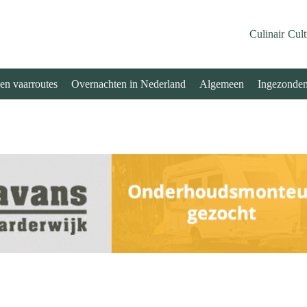
Culinair
Cult
 en vaarroutes
Overnachten in Nederland
Algemeen
Ingezonde