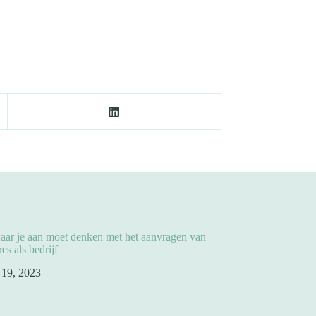
aar je aan moet denken met het aanvragen van
es als bedrijf
l 19, 2023