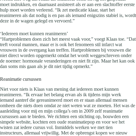
moet indrukken, en daarnaast assisteert als er aan een slachtoffer eerste
hulp moet worden verleend. “Ik zet medicatie klaar, start het
reanimeren als dat nodig is en pas als iemand enigszins stabiel is, wordt
deze in de wagen gelegd en vervoerd.”
‘Iedereen moet kunnen reanimeren’
“Hartproblemen doen zich het meest vaak voor,” voegt Klaas toe. “Dat
treft vooral mannen, maar er is ook het fenomeen stil infarct wat
vrouwen in de overgang kan treffen. Hartproblemen bij vrouwen die
niet direct worden opgemerkt omdat het wordt weggeschreven onder
de noemer: hormonale veranderingen en niet fit zijn. Maar het kan ook
dan soms mis gaan als je dit niet tijdig opmerkt.”
Reanimatie cursussen
Niet voor niets is Klaas van mening dat iedereen moet kunnen
reanimeren. “Ik ervaar het belang ervan als ik tijdens mijn werk
iemand aantref die gereanimeerd moet en er staan allemaal mensen
omheen die niets doen omdat ze niet weten wat ze moeten. Het was de
aanleiding voor mij en mijn collega’s om in 2009 zelf reanimatie
cursussen aan te bieden. We richtten een stichting op, bouwden een
simpele website, kochten een oude reanimatiepop en voor we het
wisten zat iedere cursus vol. Inmiddels werken we met tien
instructeurs, allemaal vrijwillig. Met de opbrengst kopen we nieuw