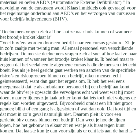
materiaal en oefen AED’s (Automatische Externe Defibrillator).” In
navolging van de cursussen wordt Klaas inmiddels ook gevraagd voor
het regelmatige onderhoud aan AED’s en het verzorgen van cursussen
voor bedrijfs hulpverleners (BHV).
‘Deelnemers vragen zich af hoe laat ze naar huis kunnen of wanneer
het broodje kroket klaar is’
“Veel bhv’ers worden door een bedrijf naar een cursus gestuurd. Zit je
in zo’n zaaltje met twintig man. Allemaal personeel van verschillende
bedrijven. De meeste deelnemers vragen zich al snel af hoe laat ze naar
huis kunnen of wanneer het broodje kroket klaar is. Ik bedoel maar te
zeggen dat het veelal een te algemene cursus is die de mensen niet echt
boeit. Pas als je heel gericht gaat werken ten aanzien van de specifieke
risico’s en risicogroepen binnen een bedrijf, raken mensen echt
geïnteresseerd, want dan gaat het ergens om. Ik heb het wel eens
meegemaakt dat je als ambulance personeel bij een bedrijf aankomt
waar de bhv’er je opwacht die vervolgens echt wel weet wat hij moet
doen, maar er tijdens zijn taak achter komt dat iets toch niet volgens de
regels kan worden uitgevoerd. Bijvoorbeeld omdat een lift niet groot
genoeg blijkt of een gang is afgesloten of wat dan ook. Dat kost tijd en
dat moet in zo’n geval natuurlijk niet. Daarom pleit ik voor een
gerichte bhv cursus binnen een bedrijf. Dan weet je hoe de lijnen
lopen, hoe het gebouw in elkaar zit en wat je als hiaat tegen kunt
komen. Dat laatste kun je dan voor zijn als er echt iets aan de hand is.”