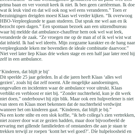
prima baan en ver vooruit keek ik niet. Ik ben geen carrièreman. Ik doe
wat ik leuk vind en dat wil ook nog wel eens veranderen.” Toen er
bezuinigingen dreigden moest Klaas wel verder kijken. “Ik overwoog
HBO-Verpleegkunde te gaan studeren. Dat sprak me wel aan en ik
bezocht open dagen.” Een spontaan bezoek aan een uitzendbureau
waar hij meldde dat ambulance-chauffeur hem ook wel wat leek,
veranderde de zaak. “Ze vroegen me op de man af of ik wel wist wat
dat inhield. Ik had wel ideeën. Mijn zorgzame karakter en de hang naar
verpleegkunde leken me bovendien de ideale combinatie daarvoor.”
Niet veel later liep Klaas drie weken stage en een half jaar later reed hij
zelf in een ambulance.
‘Kinderen, dat blijft je bij’
Dit speelde 25 jaar geleden. In al die jaren heeft Klaas ‘alles wel
gezien’, zoals hij dat zelf noemt. Alle mogelijke aandoeningen,
ongevallen en incidenten waar de ambulance voor uitrukt. Klaas
verblikt en verbloost er niet bij. “Zonder nuchterheid, kun je dit werk
niet doen,” onderbouwt hij zijn blik. Maar ook een hulpverlener is niet
van steen en Klaas moet bekennen dat de nuchterheid verdwijnt
wanneer het om kinderen gaat. “Kinderen, dat blijft je bij.”
Na een korte stilte en een slok koffie, “ik heb collega’s zien vertrekken,
niet zozeer door wat ze gezien hadden, maar door bijvoorbeeld de
ervaring met gillende familieleden of omstanders die aan je staan te
trekken terwijl ze roepen ‘komt het wel goed?’. Díe hulpeloosheid en