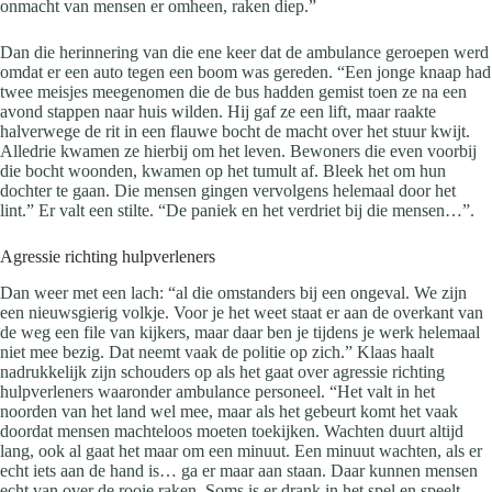
onmacht van mensen er omheen, raken diep.”
Dan die herinnering van die ene keer dat de ambulance geroepen werd
omdat er een auto tegen een boom was gereden. “Een jonge knaap had
twee meisjes meegenomen die de bus hadden gemist toen ze na een
avond stappen naar huis wilden. Hij gaf ze een lift, maar raakte
halverwege de rit in een flauwe bocht de macht over het stuur kwijt.
Alledrie kwamen ze hierbij om het leven. Bewoners die even voorbij
die bocht woonden, kwamen op het tumult af. Bleek het om hun
dochter te gaan. Die mensen gingen vervolgens helemaal door het
lint.” Er valt een stilte. “De paniek en het verdriet bij die mensen…”.
Agressie richting hulpverleners
Dan weer met een lach: “al die omstanders bij een ongeval. We zijn
een nieuwsgierig volkje. Voor je het weet staat er aan de overkant van
de weg een file van kijkers, maar daar ben je tijdens je werk helemaal
niet mee bezig. Dat neemt vaak de politie op zich.” Klaas haalt
nadrukkelijk zijn schouders op als het gaat over agressie richting
hulpverleners waaronder ambulance personeel. “Het valt in het
noorden van het land wel mee, maar als het gebeurt komt het vaak
doordat mensen machteloos moeten toekijken. Wachten duurt altijd
lang, ook al gaat het maar om een minuut. Een minuut wachten, als er
echt iets aan de hand is… ga er maar aan staan. Daar kunnen mensen
echt van over de rooie raken. Soms is er drank in het spel en speelt