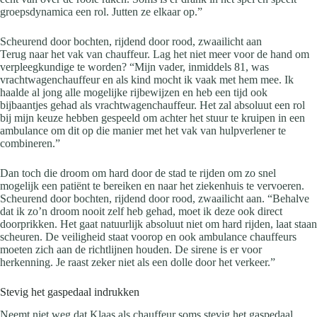
groepsdynamica een rol. Jutten ze elkaar op.”
Scheurend door bochten, rijdend door rood, zwaailicht aan
Terug naar het vak van chauffeur. Lag het niet meer voor de hand om
verpleegkundige te worden? “Mijn vader, inmiddels 81, was
vrachtwagenchauffeur en als kind mocht ik vaak met hem mee. Ik
haalde al jong alle mogelijke rijbewijzen en heb een tijd ook
bijbaantjes gehad als vrachtwagenchauffeur. Het zal absoluut een rol
bij mijn keuze hebben gespeeld om achter het stuur te kruipen in een
ambulance om dit op die manier met het vak van hulpverlener te
combineren.”
Dan toch die droom om hard door de stad te rijden om zo snel
mogelijk een patiënt te bereiken en naar het ziekenhuis te vervoeren.
Scheurend door bochten, rijdend door rood, zwaailicht aan. “Behalve
dat ik zo’n droom nooit zelf heb gehad, moet ik deze ook direct
doorprikken. Het gaat natuurlijk absoluut niet om hard rijden, laat staan
scheuren. De veiligheid staat voorop en ook ambulance chauffeurs
moeten zich aan de richtlijnen houden. De sirene is er voor
herkenning. Je raast zeker niet als een dolle door het verkeer.”
Stevig het gaspedaal indrukken
Neemt niet weg dat Klaas als chauffeur soms stevig het gaspedaal