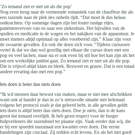
‘Zo iemand ziet er niet uit als die pop’
Nog even terug naar de vermeende romantiek van de chauffeur die als
een razende naar de plek des onheils rijdt. “Dat moet ik dus helaas
ontkrachten. Op sommige dagen zijn het louter rustige ritjes,
patiëntenvervoer van en naar een ziekenhuis. Het bijvullen van de
spullen en medicatie in de wagen en het nakijken van de apparatuur. Je
moet immers altijd optimaal op alles voorbereid zijn.” Klaar zijn voor
de zwaarste gevallen. En ook die doen zich voor. “Tijdens cursussen
vertel ik dat we dan wel gezellig met elkaar die cursus doen met een
pop en veel lachen, maar sta er ook even bij stil hoe het kan zijn als het
om een werkelijke patiënt gaat. Zo iemand ziet er niet uit als die pop.
Die is vrijwel altijd klam en bleek. Bezweet en grauw. Dat is een totaal
andere ervaring dan met een pop.”
Iets doen is beter dan niets doen
“Ik wil mensen daar bewust van maken, maar er niet mee afschrikken
want ook al handel je dan in zo’n stressvolle situatie niet helemaal
volgens het protocol zoals je dat geleerd hebt, in alle gevallen geldt:
iets doen is altijd beter dan niets doen. Doe je niets, dan is de kans
groot dat iemand overlijdt. Ik heb groot respect voor de burger
hulpverleners die razendsnel ter plaatse zijn. Vaak eerder dan wij, die
er bij een spoedrit maximaal een kwartier over doen. Die eerste
handelingen zijn cruciaal. Zij redden echt levens. En als het niet goed